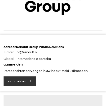
contact Renault Group Public Relations
E-mail:
pr@renault.nl
RENAULT GROUP
Global:
Internationale perssite
aanmelden
RENAULT
Persberichten ontvangen in uw inbox? Meld u direct aan!
DACIA
aanmelden
ALPINE