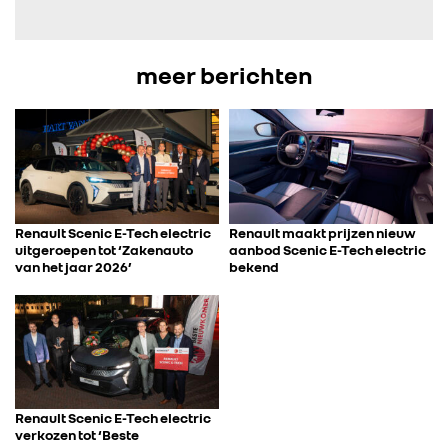
FOTO’S & VIDEO’S
IN DE MEDIA
meer berichten
CONTACT
Renault Scenic E-Tech electric
Renault maakt prijzen nieuw
uitgeroepen tot ‘Zakenauto
aanbod Scenic E-Tech electric
van het jaar 2026’
bekend
Renault Scenic E-Tech electric
verkozen tot ‘Beste