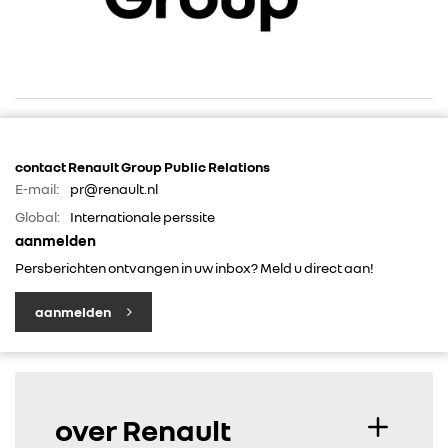
RENAULT GROUP
contact Renault Group Public Relations
E-mail:
pr@renault.nl
RENAULT
Global:
Internationale perssite
aanmelden
Persberichten ontvangen in uw inbox? Meld u direct aan!
DACIA
aanmelden
ALPINE
ALLIANCE
over Renault