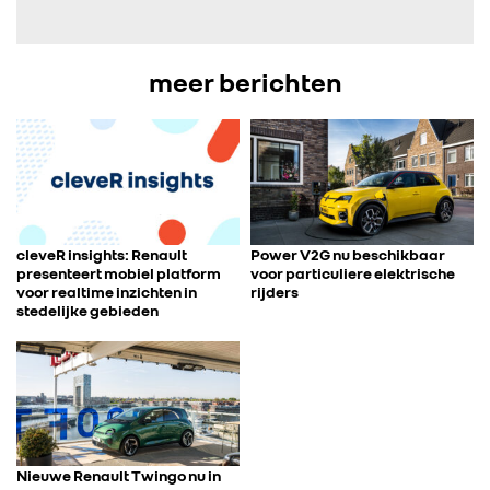
IN DE MEDIA
meer berichten
CONTACT
cleveR insights: Renault
Power V2G nu beschikbaar
presenteert mobiel platform
voor particuliere elektrische
voor realtime inzichten in
rijders
stedelijke gebieden
Nieuwe Renault Twingo nu in