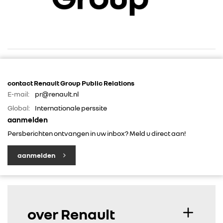
RENAULT GROUP
contact Renault Group Public Relations
E-mail:
pr@renault.nl
RENAULT
Global:
Internationale perssite
aanmelden
DACIA
Persberichten ontvangen in uw inbox? Meld u direct aan!
aanmelden
ALPINE
ALLIANCE
over Renault
FOTO’S & VIDEO’S