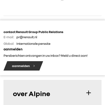
RENAULT GROUP
contact Renault Group Public Relations
RENAULT
E-mail:
pr@renault.nl
Global:
Internationale perssite
aanmelden
DACIA
Persberichten ontvangen in uw inbox? Meld u direct aan!
ALPINE
aanmelden
ALLIANCE
FOTO’S & VIDEO’S
over Alpine
IN DE MEDIA