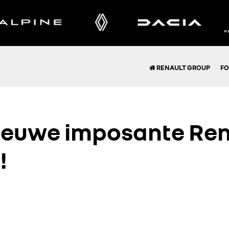
RENAULT GROUP
FO
 nieuwe imposante Ren
!