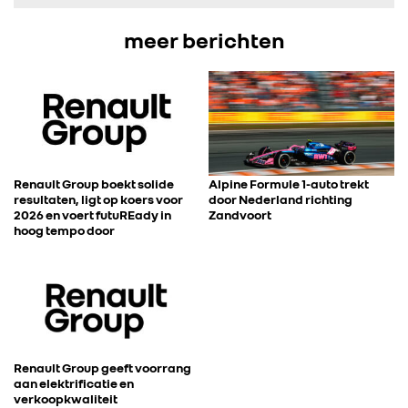
FOTO’S & VIDEO’S
meer berichten
IN DE MEDIA
CONTACT
Renault Group boekt solide
Alpine Formule 1-auto trekt
resultaten, ligt op koers voor
door Nederland richting
2026 en voert futuREady in
Zandvoort
hoog tempo door
Renault Group geeft voorrang
aan elektrificatie en
verkoopkwaliteit