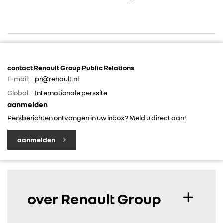
contact Renault Group Public Relations
E-mail:
pr@renault.nl
Global:
Internationale perssite
RENAULT GROUP
aanmelden
Persberichten ontvangen in uw inbox? Meld u direct aan!
RENAULT
aanmelden
DACIA
ALPINE
over Renault Group
ALLIANCE