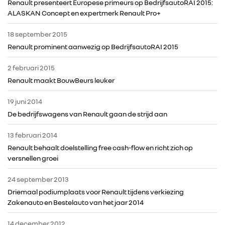
Renault presenteert Europese primeurs op BedrijfsautoRAI 2015:
RENAULT
ALASKAN Concept en expertmerk Renault Pro+
18 september 2015
DACIA
Renault prominent aanwezig op BedrijfsautoRAI 2015
2 februari 2015
ALPINE
Renault maakt BouwBeurs leuker
ALLIANCE
19 juni 2014
De bedrijfswagens van Renault gaan de strijd aan
FOTO’S & VIDEO’S
13 februari 2014
Renault behaalt doelstelling free cash-flow en richt zich op
IN DE MEDIA
versnellen groei
24 september 2013
CONTACT
Driemaal podiumplaats voor Renault tijdens verkiezing
Zakenauto en Bestelauto van het jaar 2014
14 december 2012