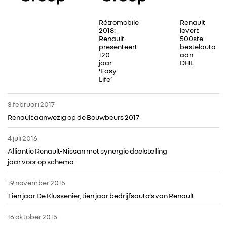
Rétromobile
Renault
2018:
levert
Renault
500ste
presenteert
bestelauto
120
aan
jaar
DHL
‘Easy
Life’
3 februari 2017
Renault aanwezig op de Bouwbeurs 2017
4 juli 2016
Alliantie Renault-Nissan met synergie doelstelling
jaar voor op schema
19 november 2015
Tien jaar De Klussenier, tien jaar bedrijfsauto’s van Renault
RENAULT GROUP
16 oktober 2015