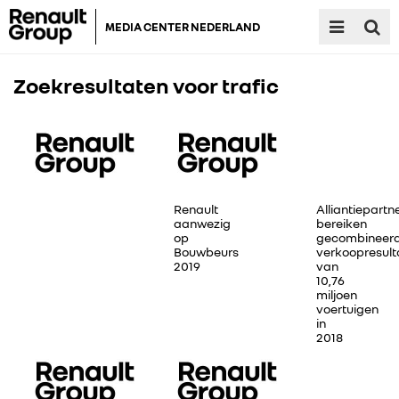
MEDIA CENTER NEDERLAND
Zoekresultaten voor
trafic
Renault
Alliantiepartn
aanwezig
bereiken
op
gecombineer
Bouwbeurs
verkoopresult
2019
van
10,76
miljoen
voertuigen
in
2018