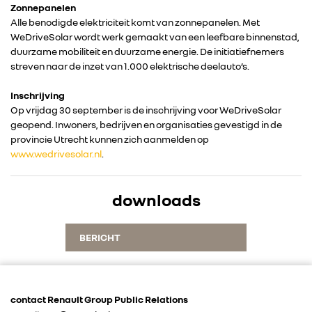
Zonnepanelen
Alle benodigde elektriciteit komt van zonnepanelen. Met
WeDriveSolar wordt werk gemaakt van een leefbare binnenstad,
duurzame mobiliteit en duurzame energie. De initiatiefnemers
streven naar de inzet van 1.000 elektrische deelauto’s.
RENAULT GROUP
Inschrijving
Op vrijdag 30 september is de inschrijving voor WeDriveSolar
RENAULT
geopend. Inwoners, bedrijven en organisaties gevestigd in de
provincie Utrecht kunnen zich aanmelden op
www.wedrivesolar.nl
.
DACIA
downloads
ALPINE
BERICHT
ALLIANCE
FOTO’S & VIDEO’S
contact Renault Group Public Relations