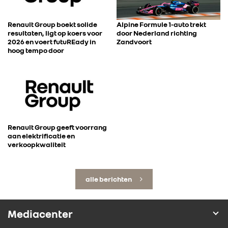
Renault Group boekt solide
Alpine Formule 1-auto trekt
resultaten, ligt op koers voor
door Nederland richting
2026 en voert futuREady in
Zandvoort
hoog tempo door
Renault Group geeft voorrang
aan elektrificatie en
verkoopkwaliteit
alle berichten
Mediacenter