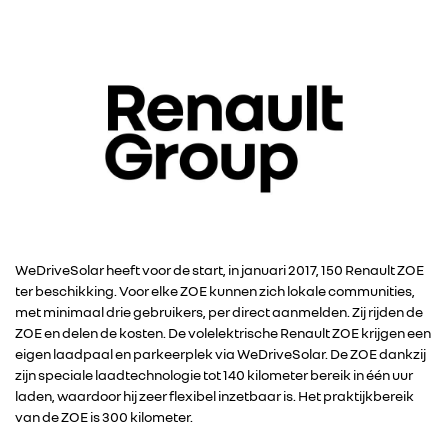
WeDriveSolar heeft voor de start, in januari 2017, 150 Renault ZOE
ter beschikking. Voor elke ZOE kunnen zich lokale communities,
met minimaal drie gebruikers, per direct aanmelden. Zij rijden de
ZOE en delen de kosten. De volelektrische Renault ZOE krijgen een
eigen laadpaal en parkeerplek via WeDriveSolar. De ZOE dankzij
zijn speciale laadtechnologie tot 140 kilometer bereik in één uur
laden, waardoor hij zeer flexibel inzetbaar is. Het praktijkbereik
van de ZOE is 300 kilometer.