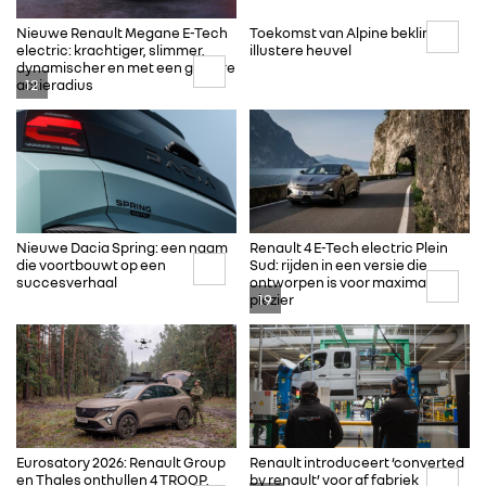
Nieuwe Renault Megane E-Tech
Toekomst van Alpine beklimt
electric: krachtiger, slimmer,
illustere heuvel
dynamischer en met een grotere
12
actieradius
Nieuwe Dacia Spring: een naam
Renault 4 E-Tech electric Plein
die voortbouwt op een
Sud: rijden in een versie die
succesverhaal
ontworpen is voor maximaal
19
plezier
Eurosatory 2026: Renault Group
Renault introduceert ‘converted
en Thales onthullen 4 TROOP,
by renault’ voor af fabriek