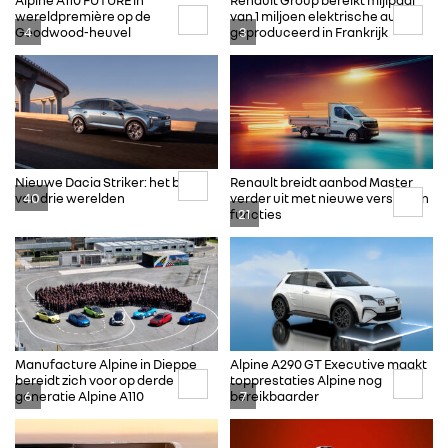
wereldpremière op de
van 1 miljoen elektrische auto’s
4
3
Goodwood-heuvel
geproduceerd in Frankrijk
Nieuwe Dacia Striker: het beste
Renault breidt aanbod Master
40
van drie werelden
verder uit met nieuwe versies en
21
functies
Manufacture Alpine in Dieppe
Alpine A290 GT Executive maakt
bereidt zich voor op derde
topprestaties Alpine nog
6
7
generatie Alpine A110
bereikbaarder