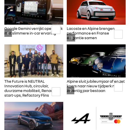
RENAULT GROUP
RENAULT
Google Gemini verrijkt openR link
Lacoste en Alpine brengen
6
met slimmere in-car ervaring
performance en Franse
18
elegantie samen
DACIA
ALPINE
ALLIANCE
The Future is NEUTRAL
Alpine sluit jubileumjaar af en zet
Innovation Hub, circulair,
koers naar nieuw tijdperk na
3
duurzame mobiliteit, Renault,
zeventig jaar bestaan
FOTO’S & VIDEO’S
start-ups, Refactory Flins
IN DE MEDIA
CONTACT