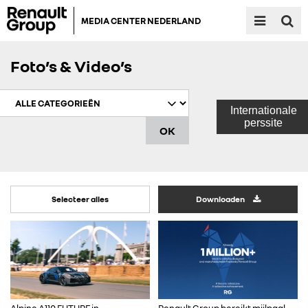
MEDIA CENTER NEDERLAND
Foto’s & Video’s
Internationale
perssite
Selecteer alles
Downloaden
Alpine A110 FUTURE in
Renault Group bereikt mijlpaal