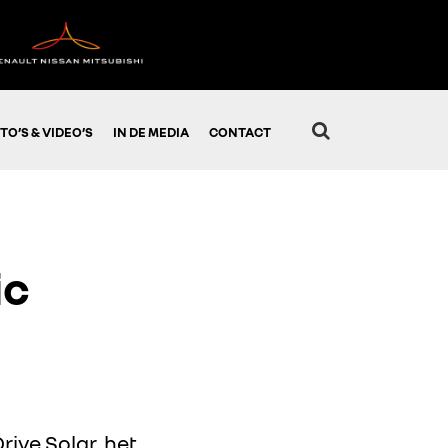
TO’S & VIDEO’S
IN DE MEDIA
CONTACT
ic
rive Solar, het