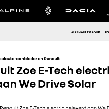
RENAULT GROUP
FO
deelauto-aanbieder en Renault
ult Zoe E-Tech electr
aan We Drive Solar
Renault Zoe E-Tech electric geleverd aan We D