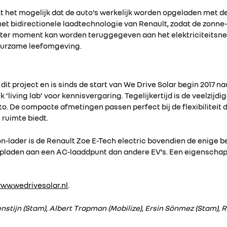
 het mogelijk dat de auto’s werkelijk worden opgeladen met d
et bidirectionele laadtechnologie van Renault, zodat de zonne-
later moment kan worden teruggegeven aan het elektriciteitsnet 
duurzame leefomgeving.
it project en is sinds de start van We Drive Solar begin 2017 na
 ‘living lab’ voor kennisvergaring. Tegelijkertijd is de veelzijd
o. De compacte afmetingen passen perfect bij de flexibiliteit d
e ruimte biedt.
-lader is de Renault Zoe E-Tech electric bovendien de enige be
 opladen aan een AC-laaddpunt dan andere EV’s. Een eigenschap 
ww.wedrivesolar.nl
.
genstijn (Stam), Albert Trapman (Mobilize), Ersin Sönmez (Stam), 