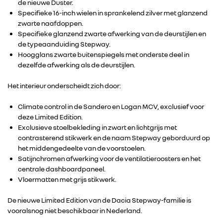
de nieuwe Duster.
Specifieke 16-inch wielen in sprankelend zilver met glanzend
IN DE MEDIA
zwarte naafdoppen.
Specifieke glanzend zwarte afwerking van de deurstijlen en
de typeaanduiding Stepway.
CONTACT
Hoogglans zwarte buitenspiegels met onderste deel in
dezelfde afwerking als de deurstijlen.
Het interieur onderscheidt zich door:
Climate control in de Sandero en Logan MCV, exclusief voor
deze Limited Edition.
Exclusieve stoelbekleding in zwart en lichtgrijs met
contrasterend stikwerk en de naam Stepway geborduurd op
het middengedeelte van de voorstoelen.
Satijnchromen afwerking voor de ventilatieroosters en het
centrale dashboardpaneel.
Vloermatten met grijs stikwerk.
De nieuwe Limited Edition van de Dacia Stepway-familie is
vooralsnog niet beschikbaar in Nederland.