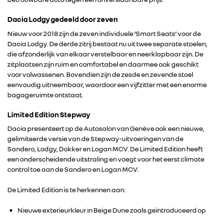
Dacia Lodgy gedeeld door zeven
Nieuw voor 2018 zijn de zeven individuele ‘Smart Seats’ voor de
Dacia Lodgy. De derde zitrij bestaat nu uit twee separate stoelen,
die afzonderlijk van elkaar verstelbaar en neerklapbaar zijn. De
zitplaatsen zijn ruim en comfortabel en daarmee ook geschikt
RENAULT GROUP
voor volwassenen. Bovendien zijn de zesde en zevende stoel
eenvoudig uitneembaar, waardoor een vijfzitter met een enorme
bagageruimte ontstaat.
RENAULT
Limited Edition Stepway
DACIA
Dacia presenteert op de Autosalon van Genève ook een nieuwe,
gelimiteerde versie van de Stepway-uitvoeringen van de
Sandero, Lodgy, Dokker en Logan MCV. De Limited Edition heeft
ALPINE
een onderscheidende uitstraling en voegt voor het eerst climate
control toe aan de Sandero en Logan MCV.
ALLIANCE
De Limited Edition is te herkennen aan:
FOTO’S & VIDEO’S
Nieuwe exterieurkleur in Beige Dune zoals geïntroduceerd op