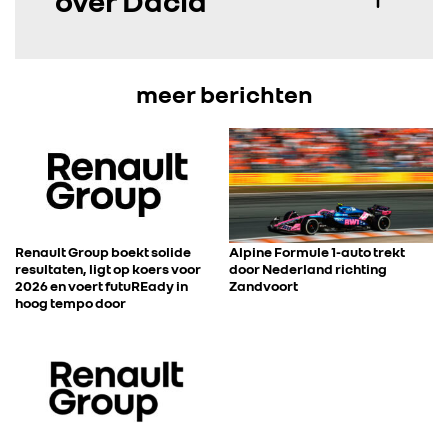
over Dacia
meer berichten
Renault Group boekt solide
Alpine Formule 1-auto trekt
resultaten, ligt op koers voor
door Nederland richting
2026 en voert futuREady in
Zandvoort
hoog tempo door