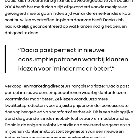
Dacia, die nu vooral fan zijn. Sinds de wedergeboorte van Dacia in
2004 heeft het merk zich altijd afgezonderd van de menigte en
geweigerd mee te gaan in de strijd van andere merken die elkaar
continu willen overtreffen. In plaats daarvan heeft Dacia zich
nadrukkelijk geconcentreerd op wat klanten nodig hebben, en
dat goed te doen.
“Dacia past perfect in nieuwe
consumptiepatronen waarbij klanten
kiezen voor ‘minder maar beter’.”
Verkoop- en marketingdirecteur François Mariotte: “Dacia past
perfect in nieuwe consumptiepatronen waarbij klanten kiezen
voor ‘minder maar beter’. Ze kiezen voor duurzamere
kwaliteitsproducten, voor de juiste prijs en zonder concessies te
doen op het gebied van comfort of esthetiek. Dit is een belangrijke
trend die gaande is in de meubel-, luchtvaart- en modebranche.
Dacia is de enige autofabrikant die op deze trend reageert en zo
miljoenen klanten in staat stelt te genieten van een nieuwe en
betrouwbare auto tegen een onverslaanbare prijs.”