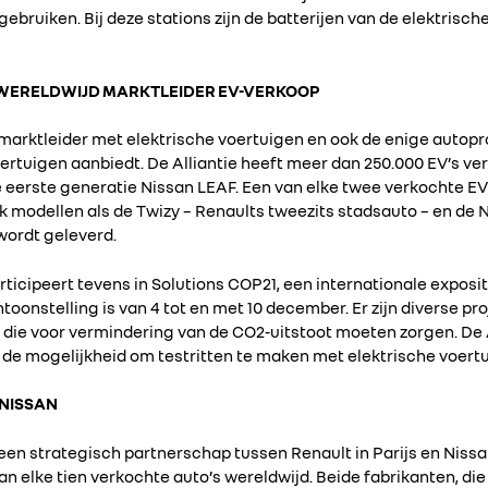
gebruiken. Bij deze stations zijn de batterijen van de elektrisch
: WERELDWIJD MARKTLEIDER EV-VERKOOP
s marktleider met elektrische voertuigen en ook de enige autop
ertuigen aanbiedt. De Alliantie heeft meer dan 250.000 EV’s ve
 eerste generatie Nissan LEAF. Een van elke twee verkochte EV’
ok modellen als de Twizy – Renaults tweezits stadsauto – en de
wordt geleverd.
rticipeert tevens in Solutions COP21, een internationale exposi
ntoonstelling is van 4 tot en met 10 december. Er zijn diverse p
n die voor vermindering van de CO2-uitstoot moeten zorgen. De 
s de mogelijkheid om testritten te maken met elektrische voert
-NISSAN
 een strategisch partnerschap tussen Renault in Parijs en Niss
 elke tien verkochte auto’s wereldwijd. Beide fabrikanten, die