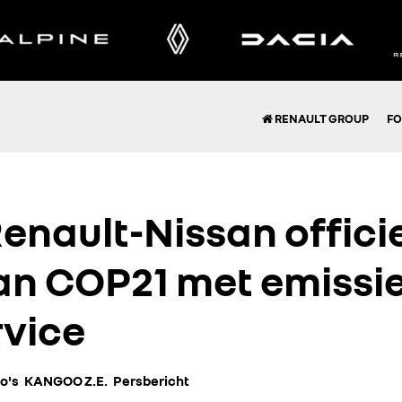
RENAULT GROUP
FO
Renault-Nissan offici
an COP21 met emissie
rvice
o's
KANGOO Z.E.
Persbericht