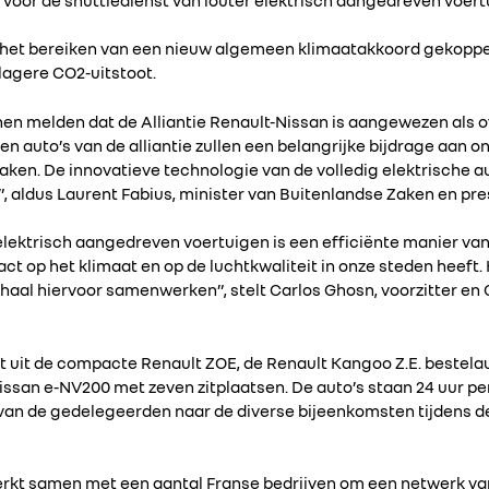
 is het bereiken van een nieuw algemeen klimaatakkoord gekop
lagere CO2-uitstoot.
nen melden dat de Alliantie Renault-Nissan is aangewezen als of
 auto’s van de alliantie zullen een belangrijke bijdrage aan o
ken. De innovatieve technologie van de volledig elektrische au
, aldus Laurent Fabius, minister van Buitenlandse Zaken en pre
lektrisch aangedreven voertuigen is een efficiënte manier van
ct op het klimaat en op de luchtkwaliteit in onze steden heeft. H
haal hiervoor samenwerken”, stelt Carlos Ghosn, voorzitter en 
t uit de compacte Renault ZOE, de Renault Kangoo Z.E. bestelau
issan e-NV200 met zeven zitplaatsen. De auto’s staan 24 uur p
van de gedelegeerden naar de diverse bijeenkomsten tijdens de 
erkt samen met een aantal Franse bedrijven om een netwerk van