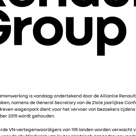
menwerking is vandaag ondertekend door de Alliantie Renault
ken, namens de General Secretary van de 21ste jaarlijkse Confe
dreven wagenpark dient voor het vervoer van bezoekers tijdens
ber 2015 wordt gehouden.
rde VN-vertegenwoordigers van 195 landen worden verwacht voo
N voor de shuttledienst van louter elektrisch aangedreven voer