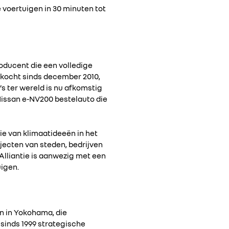
e voertuigen in 30 minuten tot
roducent die een volledige
rkocht sinds december 2010,
s ter wereld is nu afkomstig
 Nissan e-NV200 bestelauto die
tie van klimaatideeën in het
rojecten van steden, bedrijven
Alliantie is aanwezig met een
uigen.
an in Yokohama, die
 sinds 1999 strategische