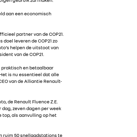
peld aan een economisch
ficieel partner van de COP21.
ns doel leveren de COP21 zo
to’s helpen de uitstoot van
sident van de COP21.
 praktisch en betaalbaar
et is nu essentieel dat alle
CEO van de Alliantie Renault-
to, de Renault Fluence Z.E.
er dag, zeven dagen per week
top, als aanvulling op het
 ruim 50 snellaadstations te