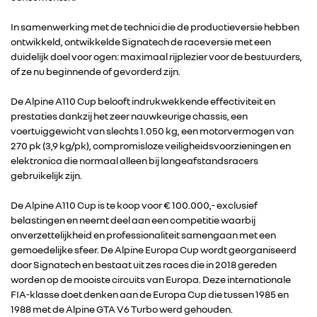
In samenwerking met de technici die de productieversie hebben
ontwikkeld, ontwikkelde Signatech de raceversie met een
duidelijk doel voor ogen: maximaal rijplezier voor de bestuurders,
of ze nu beginnende of gevorderd zijn.
De Alpine A110 Cup belooft indrukwekkende effectiviteit en
prestaties dankzij het zeer nauwkeurige chassis, een
voertuiggewicht van slechts 1.050 kg, een motorvermogen van
270 pk (3,9 kg/pk), compromisloze veiligheidsvoorzieningen en
elektronica die normaal alleen bij langeafstandsracers
gebruikelijk zijn.
De Alpine A110 Cup is te koop voor € 100.000,- exclusief
belastingen en neemt deel aan een competitie waarbij
onverzettelijkheid en professionaliteit samengaan met een
gemoedelijke sfeer. De Alpine Europa Cup wordt georganiseerd
door Signatech en bestaat uit zes races die in 2018 gereden
worden op de mooiste circuits van Europa. Deze internationale
FIA-klasse doet denken aan de Europa Cup die tussen 1985 en
1988 met de Alpine GTA V6 Turbo werd gehouden.