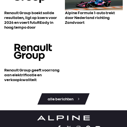
Renault Group boekt solide
Alpine Formule 1-auto trekt
resultaten, ligt op koers voor
door Nederland richting
2026 en voert futuREady in
Zandvoort
hoog tempo door
Renault Group geeft voorrang
aan elektrificatie en
verkoopkwaliteit
alle berichten