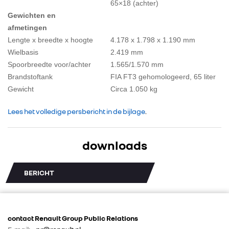
65×18 (achter)
Gewichten en
afmetingen
Lengte x breedte x hoogte
4.178 x 1.798 x 1.190 mm
Wielbasis
2.419 mm
Spoorbreedte voor/achter
1.565/1.570 mm
Brandstoftank
FIA FT3 gehomologeerd, 65 liter
Gewicht
Circa 1.050 kg
Lees het volledige persbericht in de bijlage
.
downloads
BERICHT
contact Renault Group Public Relations