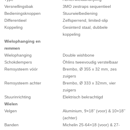
Versnellingsbak
3MO zestraps sequentieel
ALLIANCE
Bedieningsknoppen
Stuurwielbediening
Differentieel
Zelfsperrend, limited-slip
Koppeling
Gesinterd staal, dubbele
FOTO’S & VIDEO’S
koppeling
Wielophanging en
IN DE MEDIA
remmen
Wielophanging
Double wishbone
Schokdempers
Öhlins tweevoudig verstelbaar
CONTACT
Remsysteem vóór
Brembo, Ø 355 x 32 mm, zes
zuigers
Remsysteem achter
Brembo, Ø 333 x 32mm, vier
zuigers
Stuurinrichting
Elektrisch bekrachtigd
Wielen
Velgen
Aluminium, 9×18’’ (voor) & 10×18’’
(achter)
Banden
Michelin 25-64×18 (voor) & 27-