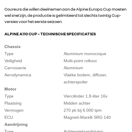
Coureurs die willen deelnemen aan de Alpine Europa Cup moeten
wel snel zijn, de productie is gelimiteerd tot slechts twintig Cup-
versies voor het eerste seizoen.
ALPINE A110 CUP – TECHNISCHE SPECIFICATIES
Chassis
Type
Aluminium monocoque
Veiligheid
Multi-point rolkooi
Carrosserie
Aluminium
Aerodynamica
Vlakke bodem, diffuser,
RENAULT GROUP
achterspoiler
Motor
RENAULT
Type
Viercilinder 1,8-liter 16v
Plaatsing
Midden achter
Vermogen
270 pk bij 6.000 tpm
DACIA
ECU
Magneti-Marelli SRG 140
Aandrijving
ALPINE
Type
Achterwielaandrijving