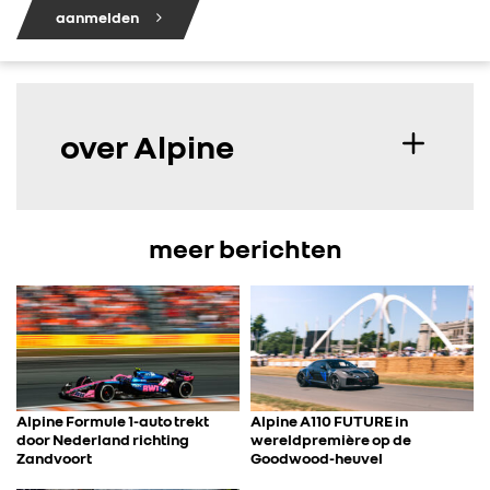
aanmelden
over Alpine
meer berichten
Alpine Formule 1-auto trekt
Alpine A110 FUTURE in
door Nederland richting
wereldpremière op de
Zandvoort
Goodwood-heuvel