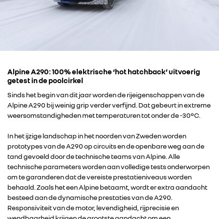
Alpine A290: 100% elektrische ‘hot hatchback’ uitvoerig
getest in de poolcirkel
Sinds het begin van dit jaar worden de rijeigenschappen van de
Alpine A290 bij weinig grip verder verfijnd. Dat gebeurt in extreme
weersomstandigheden met temperaturen tot onder de -30°C.
In het ijzige landschap in het noorden van Zweden worden
prototypes van de A290 op circuits en de openbare weg aan de
tand gevoeld door de technische teams van Alpine. Alle
technische parameters worden aan volledige tests onderworpen
om te garanderen dat de vereiste prestatieniveaus worden
behaald. Zoals het een Alpine betaamt, wordt er extra aandacht
besteed aan de dynamische prestaties van de A290.
Responsiviteit van de motor, levendigheid, rijprecisie en
wendbaarheid krijgen de grootste aandacht om een