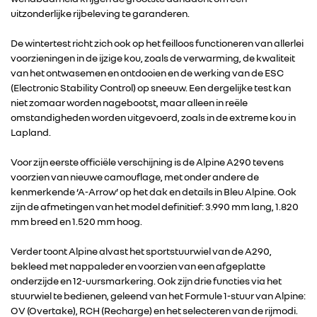
uitzonderlijke rijbeleving te garanderen.
De wintertest richt zich ook op het feilloos functioneren van allerlei
voorzieningen in de ijzige kou, zoals de verwarming, de kwaliteit
van het ontwasemen en ontdooien en de werking van de ESC
(Electronic Stability Control) op sneeuw. Een dergelijke test kan
niet zomaar worden nagebootst, maar alleen in reële
omstandigheden worden uitgevoerd, zoals in de extreme kou in
Lapland.
Voor zijn eerste officiële verschijning is de Alpine A290 tevens
voorzien van nieuwe camouflage, met onder andere de
kenmerkende ‘A-Arrow’ op het dak en details in Bleu Alpine. Ook
zijn de afmetingen van het model definitief: 3.990 mm lang, 1.820
mm breed en 1.520 mm hoog.
Verder toont Alpine alvast het sportstuurwiel van de A290,
bekleed met nappaleder en voorzien van een afgeplatte
onderzijde en 12-uursmarkering. Ook zijn drie functies via het
stuurwiel te bedienen, geleend van het Formule 1-stuur van Alpine:
OV (Overtake), RCH (Recharge) en het selecteren van de rijmodi.