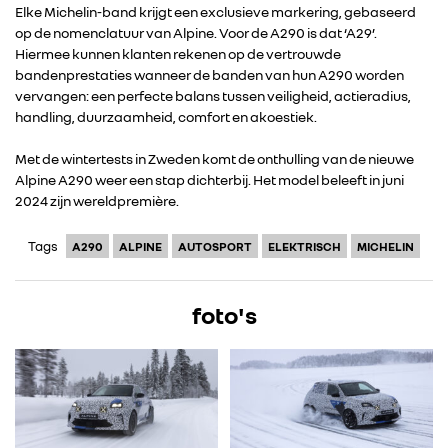
Elke Michelin-band krijgt een exclusieve markering, gebaseerd
op de nomenclatuur van Alpine. Voor de A290 is dat ‘A29’.
Hiermee kunnen klanten rekenen op de vertrouwde
bandenprestaties wanneer de banden van hun A290 worden
vervangen: een perfecte balans tussen veiligheid, actieradius,
handling, duurzaamheid, comfort en akoestiek.
RENAULT GROUP
Met de wintertests in Zweden komt de onthulling van de nieuwe
RENAULT
Alpine A290 weer een stap dichterbij. Het model beleeft in juni
2024 zijn wereldpremière.
DACIA
Tags
A290
ALPINE
AUTOSPORT
ELEKTRISCH
MICHELIN
ALPINE
foto's
ALLIANCE
FOTO’S & VIDEO’S