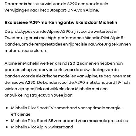
Daarmee is het stuurwiel van de A290 een van de vele
verwijzingen naar het autosport-DNA van Alpine.
Exclusieve ‘A29’-markering ontwikkeld door Michelin
De prototypes van de Alpine A290 zijn voor de wintertest in
Zweden uitgerust met high-performance Michelin Pilot Alpin 5-
banden, om de remprestaties en rijprecisie nauwkeurig te kunnen
meten en controleren.
Alpine en Michelin werken al sinds 2012 samen en hebben hun
partnerschap verder versterkt voor de ontwikkeling van de
banden voor de elektrische modellen van Alpine, te beginnen met
de nieuwe A290. De banden voor de A290 met standaard 19-inch
wielen zijn specifiek ontwikkeld door Michelin met een
ontwikkelingstraject van twee jaar:
Michelin Pilot Sport EV zomerband voor optimale energie-
efficiëntie
Michelin Pilot Sport S5 zomerband voor maximale prestaties
Michelin Pilot Alpin 5 winterband