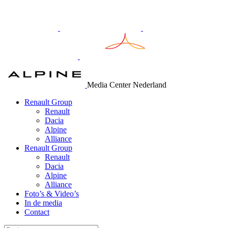
Media Center Nederland
Renault Group
Renault
Dacia
Alpine
Alliance
Renault Group
Renault
Dacia
Alpine
Alliance
Foto’s & Video’s
In de media
Contact