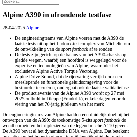
Alpine A390 in afrondende testfase
28-04-2025
Alpine
De engineeringteams van Alpine voeren met de A390 de
laatste tests uit op het Ladoux-testcomplex van Michelin om
de ontwikkeling van de
sport fastback
af te ronden
De tests zijn gericht op de balans van het A390-chassis op
gladde wegen, waarbij een hoofdrol is weggelegd voor de
expertise en technologieën van Alpine, waaronder het
exclusieve Alpine Active Torque Vectoring
Alpine Drive Sound, dat de rijervaring verrijkt door een
meeslepende en functionele geluidsomgeving voor de
bestuurder te creëren, ondergaat ook de laatste validatiefase
De productieversie van de Alpine A390 wordt op 27 mei
2025 onthuld in Dieppe (Frankrijk), enkele dagen voor de
viering van het 70-jarig jubileum van het merk
De engineeringteams van Alpine hadden een duidelijk doel bij het
ontwerpen van de A390: de toekomstige 5-zits
sport fastback
de
wendbaarheid en het rijplezier van de legendarische A110 geven.
De A390 bevat al het dynamische DNA van Alpine. Dat betekent
prestaties op het hoogste niveau, terwijl tegelijkertijd de ruimte