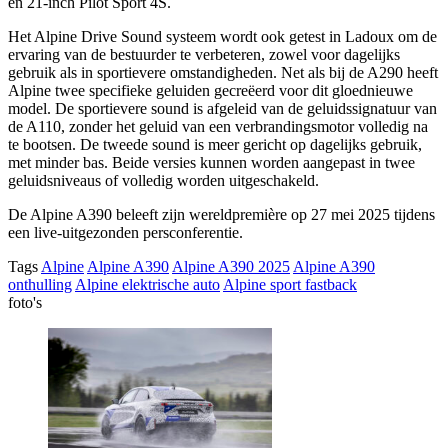
en 21-inch Pilot Sport 4S.
Het Alpine Drive Sound systeem wordt ook getest in Ladoux om de
ervaring van de bestuurder te verbeteren, zowel voor dagelijks
gebruik als in sportievere omstandigheden. Net als bij de A290 heeft
Alpine twee specifieke geluiden gecreëerd voor dit gloednieuwe
model. De sportievere sound is afgeleid van de geluidssignatuur van
de A110, zonder het geluid van een verbrandingsmotor volledig na
te bootsen. De tweede sound is meer gericht op dagelijks gebruik,
met minder bas. Beide versies kunnen worden aangepast in twee
geluidsniveaus of volledig worden uitgeschakeld.
De Alpine A390 beleeft zijn wereldpremière op 27 mei 2025 tijdens
een live-uitgezonden persconferentie.
Tags
Alpine
Alpine A390
Alpine A390 2025
Alpine A390
onthulling
Alpine elektrische auto
Alpine sport fastback
foto's