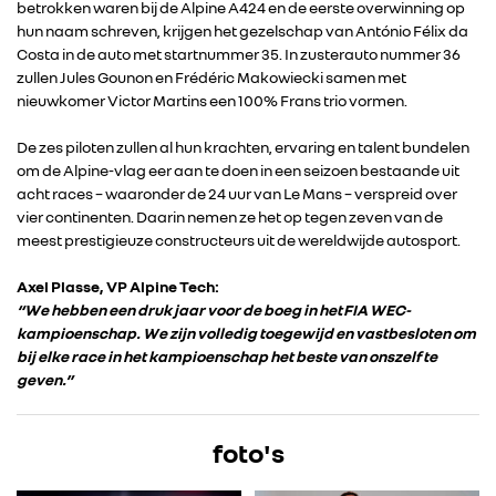
betrokken waren bij de Alpine A424 en de eerste overwinning op
hun naam schreven, krijgen het gezelschap van António Félix da
ALPINE
Costa in de auto met startnummer 35. In zusterauto nummer 36
zullen Jules Gounon en Frédéric Makowiecki samen met
nieuwkomer Victor Martins een 100% Frans trio vormen.
ALLIANCE
De zes piloten zullen al hun krachten, ervaring en talent bundelen
FOTO’S & VIDEO’S
om de Alpine-vlag eer aan te doen in een seizoen bestaande uit
acht races – waaronder de 24 uur van Le Mans – verspreid over
vier continenten. Daarin nemen ze het op tegen zeven van de
IN DE MEDIA
meest prestigieuze constructeurs uit de wereldwijde autosport.
Axel Plasse, VP Alpine Tech:
CONTACT
“We hebben een druk jaar voor de boeg in het FIA WEC-
kampioenschap. We zijn volledig toegewijd en vastbesloten om
bij elke race in het kampioenschap het beste van onszelf te
geven.”
foto's