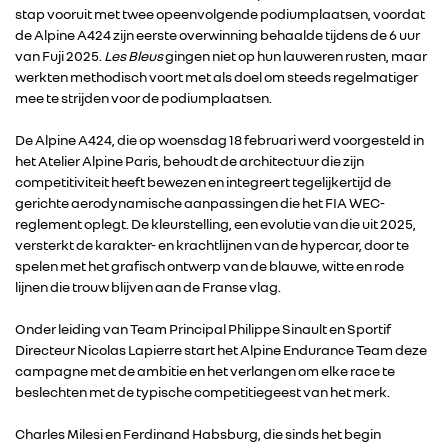
stap vooruit met twee opeenvolgende podiumplaatsen, voordat
de Alpine A424 zijn eerste overwinning behaalde tijdens de 6 uur
van Fuji 2025.
Les Bleus
gingen niet op hun lauweren rusten, maar
werkten methodisch voort met als doel om steeds regelmatiger
mee te strijden voor de podiumplaatsen.
De Alpine A424, die op woensdag 18 februari werd voorgesteld in
het Atelier Alpine Paris, behoudt de architectuur die zijn
competitiviteit heeft bewezen en integreert tegelijkertijd de
gerichte aerodynamische aanpassingen die het FIA WEC-
reglement oplegt. De kleurstelling, een evolutie van die uit 2025,
versterkt de karakter- en krachtlijnen van de hypercar, door te
spelen met het grafisch ontwerp van de blauwe, witte en rode
lijnen die trouw blijven aan de Franse vlag.
RENAULT GROUP
Onder leiding van Team Principal Philippe Sinault en Sportif
Directeur Nicolas Lapierre start het Alpine Endurance Team deze
RENAULT
campagne met de ambitie en het verlangen om elke race te
beslechten met de typische competitiegeest van het merk.
DACIA
Charles Milesi en Ferdinand Habsburg, die sinds het begin