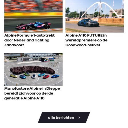
Alpine Formule 1-auto trekt
Alpine A110 FUTURE in
door Nederland richting
wereldpremière op de
Zandvoort
Goodwood-heuvel
Manufacture Alpine in Dieppe
bereidt zich voor op derde
generatie Alpine A110
alle berichten