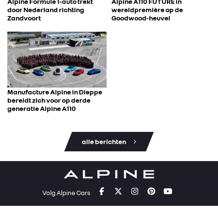
Alpine Formule 1-auto trekt
Alpine A110 FUTURE in
door Nederland richting
wereldpremière op de
Zandvoort
Goodwood-heuvel
Manufacture Alpine in Dieppe
bereidt zich voor op derde
generatie Alpine A110
alle berichten
Volg Alpine Cars