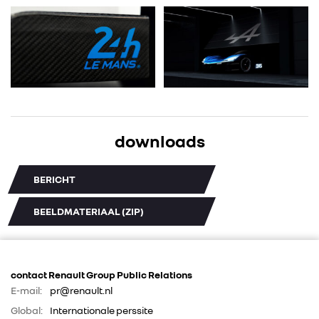
ALLIANCE
FOTO’S & VIDEO’S
IN DE MEDIA
downloads
CONTACT
BERICHT
BEELDMATERIAAL (ZIP)
contact Renault Group Public Relations
E-mail:
pr@renault.nl
Global:
Internationale perssite