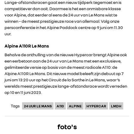
Lange-afstandsracen gaat een nieuw tijdperk tegemoet en is
competitiever dan ooit. Daarmee is het een onmisbare klasse
voor Alpine, dat eerder al eens de 24 uur van Le Mans wist te
winnen – de meest prestigieuze race van allemaal. Volg onze
persconferentie in het Alpine Paddock centre op 9 juni om 11.30
uur.
Alpine A110R Le Mans
Behalve de onthulling van de nieuwe Hypercar brengt Alpine ook
een eerbetoon aan de 24 uur van Le Mans met een exclusieve,
gelimiteerde versie op basis van de meest radicale A110: de
Alpine A110R Le Mans. Dit nieuwe model beleeft zijn debuut op 7
RENAULT GROUP
juni om 13:20 uur op het Circuit de la Sarthe in Le Mans, waar ’s
werelds meest prestigieuze lange-afstandsrace wordt verreden
op 10 en 11 juni 2023.
RENAULT
Tags
24 UUR LE MANS
A110
ALPINE
HYPERCAR
LMDH
DACIA
foto's
ALPINE