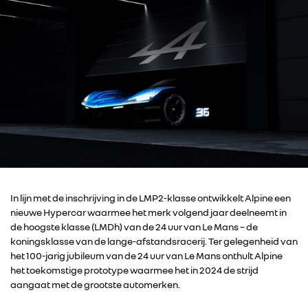
In lijn met de inschrijving in de LMP2-klasse ontwikkelt Alpine een
nieuwe Hypercar waarmee het merk volgend jaar deelneemt in
de hoogste klasse (LMDh) van de 24 uur van Le Mans – de
koningsklasse van de lange-afstandsracerij. Ter gelegenheid van
het 100-jarig jubileum van de 24 uur van Le Mans onthult Alpine
het toekomstige prototype waarmee het in 2024 de strijd
aangaat met de grootste automerken.