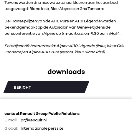
RENAULT GROUP
Tevens worden drie nieuwe exterieurkleuren aan het aanbod
toegevoegd: Blanc Irisé, Bleu Abysse en Gris Tonnerre.
RENAULT
De Franse prijzen van de A110 Pure en A110 Légende worden
bekendgemaakt op de Autosalon van Genève tijdens de
persconferentie van Alpine op 6 maart a.s. om 9.30 uur in Hal 4.
DACIA
Fotobijschrift headerbeeld: Alpine A110 Légende (links, kleur Gris
Tonnerre) en Alpine A110 Pure (rechts, kleur Blanc Irisé).
ALPINE
downloads
ALLIANCE
BERICHT
FOTO’S & VIDEO’S
IN DE MEDIA
contact Renault Group Public Relations
E-mail:
pr@renault.nl
CONTACT
Global:
Internationale perssite