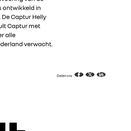
s ontwikkeld in
De Captur Helly
ult Captur met
r alle
derland verwacht.
Delen via