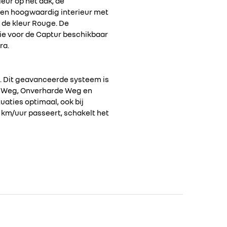
eur op het dak, de
 een hoogwaardig interieur met
 de kleur Rouge. De
die voor de Captur beschikbaar
ra.
p. Dit geavanceerde systeem is
le Weg, Onverharde Weg en
tuaties optimaal, ook bij
 km/uur passeert, schakelt het