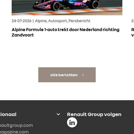
24-07-2026 | Alpine, Autosport, Persbericht
2
Alpine Formule 1-auto trekt door Nederland richting
R
Zandvoort
v
alle berichten
tionaal
Renault Group volgen
naultgroup.com
magazine.com