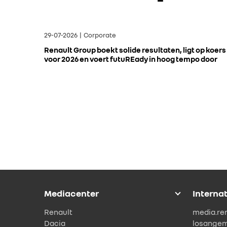
29-07-2026 | Corporate
Renault Group boekt solide resultaten, ligt op koers
voor 2026 en voert futuREady in hoog tempo door
Mediacenter
Interna
Renault
media.re
Dacia
losange