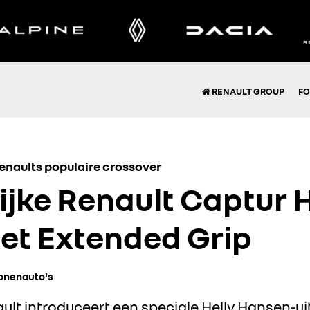
RENAULT GROUP
FO
enaults populaire crossover
ijke Renault Captur H
et Extended Grip
onenauto's
lt introduceert een speciale Helly Hansen-ui