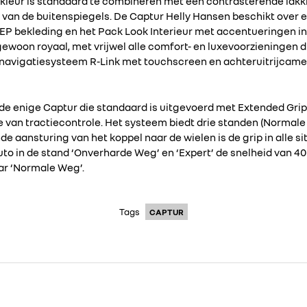
leur is standaard te combineren met een contrasterende lakkl
ng van de buitenspiegels. De Captur Helly Hansen beschikt over
EP bekleding en het Pack Look Interieur met accentueringen in
gewoon royaal, met vrijwel alle comfort- en luxevoorzieningen 
a-/navigatiesysteem R-Link met touchscreen en achteruitrijcame
 de enige Captur die standaard is uitgevoerd met Extended Gri
ie van tractiecontrole. Het systeem biedt drie standen (Norma
de aansturing van het koppel naar de wielen is de grip in alle si
uto in de stand ‘Onverharde Weg’ en ‘Expert’ de snelheid van 40
r ‘Normale Weg’.
Tags
CAPTUR