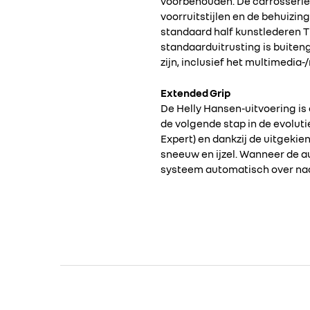
voorbehouden. De carrosseriek
voorruitstijlen en de behuizi
standaard half kunstlederen T
standaarduitrusting is buiten
zijn, inclusief het multimedi
Extended Grip
De Helly Hansen-uitvoering is
de volgende stap in de evolut
Expert) en dankzij de uitgekien
sneeuw en ijzel. Wanneer de a
systeem automatisch over naa