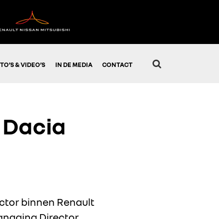
TO’S & VIDEO’S
IN DE MEDIA
CONTACT
 Dacia
ector binnen Renault
anaging Director