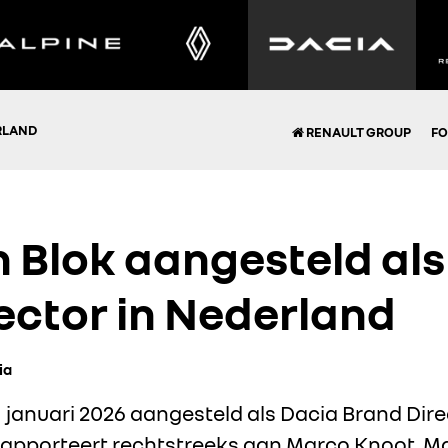
RLAND
RENAULT GROUP
FO
 Blok aangesteld als
ector in Nederland
ia
 1 januari 2026 aangesteld als Dacia Brand Dir
 rapporteert rechtstreeks aan Marco Knoot, M