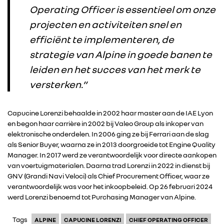
RENAULT
Operating Officer is essentieel om onze
projecten en activiteiten snel en
DACIA
efficiënt te implementeren, de
strategie van Alpine in goede banen te
ALPINE
leiden en het succes van het merk te
versterken.”
ALLIANCE
Capucine Lorenzi behaalde in 2002 haar master aan de IAE Lyon
FOTO’S & VIDEO’S
en begon haar carrière in 2002 bij Valeo Group als inkoper van
elektronische onderdelen. In 2006 ging ze bij Ferrari aan de slag
als Senior Buyer, waarna ze in 2013 doorgroeide tot Engine Quality
IN DE MEDIA
Manager. In 2017 werd ze verantwoordelijk voor directe aankopen
van voertuigmaterialen. Daarna trad Lorenzi in 2022 in dienst bij
GNV (Grandi Navi Veloci) als Chief Procurement Officer, waar ze
CONTACT
verantwoordelijk was voor het inkoopbeleid. Op 26 februari 2024
werd Lorenzi benoemd tot Purchasing Manager van Alpine.
Tags
ALPINE
CAPUCINE LORENZI
CHIEF OPERATING OFFICER