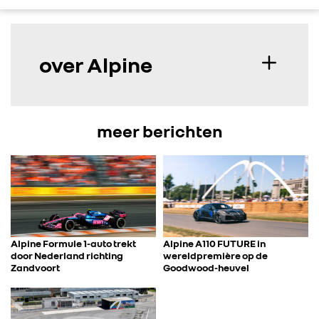
over Alpine
meer berichten
Alpine Formule 1-auto trekt
Alpine A110 FUTURE in
door Nederland richting
wereldpremière op de
Zandvoort
Goodwood-heuvel