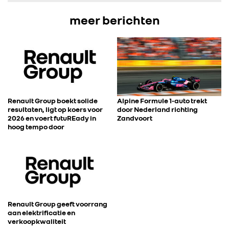
meer berichten
Renault Group boekt solide
Alpine Formule 1-auto trekt
resultaten, ligt op koers voor
door Nederland richting
2026 en voert futuREady in
Zandvoort
hoog tempo door
Renault Group geeft voorrang
aan elektrificatie en
verkoopkwaliteit