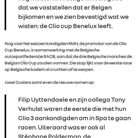
dat we vaststellen dat er Belgen
bijkomen en we zien bevestigd wat we
wisten: de Clio cup Benelux leeft.
Nog voor het seizoen kondigden MdH, de promotor van de Clio
Cup Benelux, in samenwerking met de Belgische
autosportfederatie RACB, aan dat de drie Belgische manches de
Belgian Clio Cup zouden vormen. Die stap lijkt voor de eerste race
op Belgische bodem al vruchten af te werpen.
Joost Custers somt even de nieuwe namen op:
Filip Uyttendaele en zijn collega Tony
Verhulst waren de eerste die met hun
Clio 3 aankondigden om in Spa te gaan
racen. Uiteraard was er ook al
RENAULT GROUP
Stéphane Polderman, de