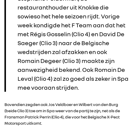
restauranthouder uit Knokke die
RENAULT
sowieso het hele seizoen rijdt. Vorige
DACIA
week kondigde het F Team aan dat het
met Régis Gosselin (Clio 4) en David De
ALPINE
Saeger (Clio 3) naar de Belgische
wedstrijden zal afzakken en ook
ALLIANCE
Romain Degeer (Clio 3) maakte zijn
aanwezigheid bekend. Ook Romain De
FOTO’S & VIDEO’S
Leval (Clio 4) zal zo goed als zeker in Spa
mee vooraan strijden.
IN DE MEDIA
Bovendien zegden ook Jos Veldboer en Wilbert van den Burg
CONTACT
(beide Clio 3) toe om in Spa weer van de partij te zijn, net als de
Fransman Patrick Perrin (Clio 4), die voor het Belgische X-Pect
Motorsport uitkomt.