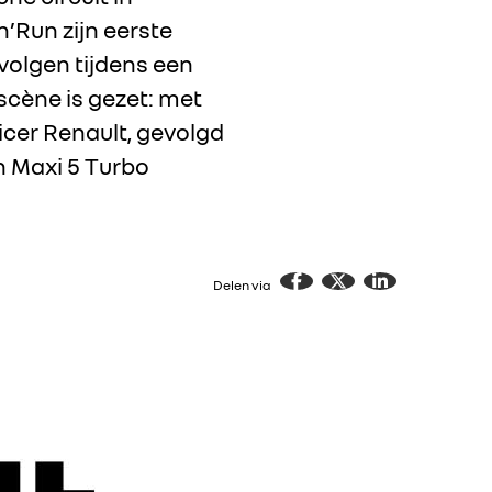
’Run zijn eerste
 volgen tijdens een
scène is gezet: met
icer Renault, gevolgd
n Maxi 5 Turbo
Delen via