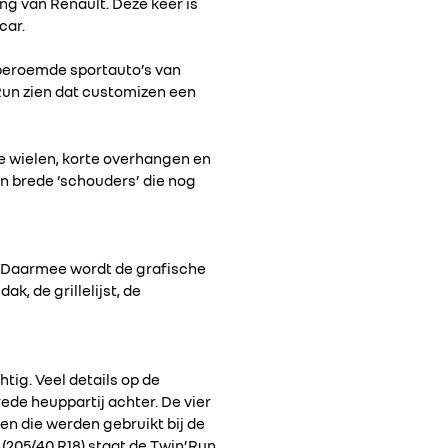
g van Renault. Deze keer is
car.
e beroemde sportauto’s van
’Run zien dat customizen een
e wielen, korte overhangen en
en brede ‘schouders’ die nog
e. Daarmee wordt de grafische
k, de grillelijst, de
htig. Veel details op de
ede heuppartij achter. De vier
en die werden gebruikt bij de
 (205/40 R18) staat de Twin’Run