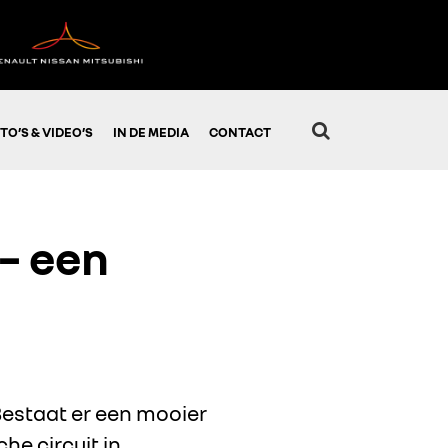
TO’S & VIDEO’S
IN DE MEDIA
CONTACT
– een
Bestaat er een mooier
he circuit in