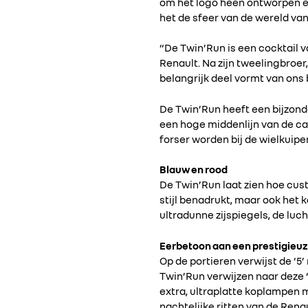
om het logo heen ontworpen en
het de sfeer van de wereld va
“De Twin’Run is een cocktail v
Renault. Na zijn tweelingbroer
belangrijk deel vormt van ons 
De Twin’Run heeft een bijzond
een hoge middenlijn van de ca
forser worden bij de wielkuip
Blauw en rood
De Twin’Run laat zien hoe cus
stijl benadrukt, maar ook het k
ultradunne zijspiegels, de luc
Eerbetoon aan een prestigieuz
Op de portieren verwijst de ‘5’
Twin’Run verwijzen naar deze 
extra, ultraplatte koplampen 
nachtelijke ritten van de Rena