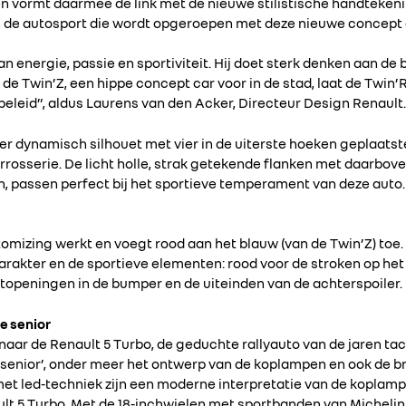
 vormt daarmee de link met de nieuwe stilistische handtekenin
n de autosport die wordt opgeroepen met deze nieuwe concept 
an energie, passie en sportiviteit. Hij doet sterk denken aan d
, de Twin’Z, een hippe concept car voor in de stad, laat de Twin
beleid”, aldus Laurens van den Acker, Directeur Design Renault.
er dynamisch silhouet met vier in de uiterste hoeken geplaatst
rrosserie. De licht holle, strak getekende flanken met daarbov
en, passen perfect bij het sportieve temperament van deze auto.
tomizing werkt en voegt rood aan het blauw (van de Twin’Z) to
arakter en de sportieve elementen: rood voor de stroken op het da
htopeningen in de bumper en de uiteinden van de achterspoiler.
e senior
 naar de Renault 5 Turbo, de geduchte rallyauto van de jaren tac
‘senior’, onder meer het ontwerp van de koplampen en ook de br
met led-techniek zijn een moderne interpretatie van de koplamp
ult 5 Turbo. Met de 18-inchwielen met sportbanden van Michelin