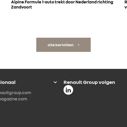
Alpine Formule 1-auto trekt door Nederland richting
R
Zandvoort
v
alle berichten
tionaal
Renault Group volgen
naultgroup.com
magazine.com