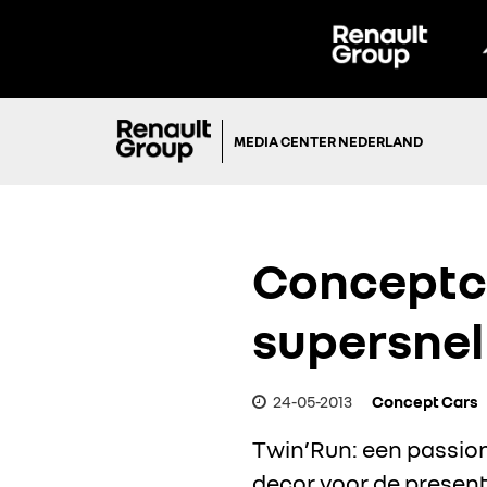
MEDIA CENTER NEDERLAND
Conceptca
supersnel
24-05-2013
Concept Cars
Twin’Run: een passion
decor voor de present