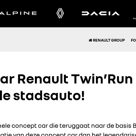
RENAULT GROUP
FO
r Renault Twin’Run 
le stadsauto!
ele concept car die teruggaat naar de basis 
atie van deze concept car dan het legendarisc