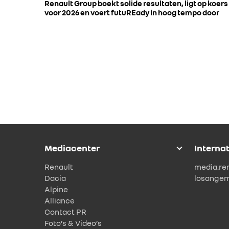
Renault Group boekt solide resultaten, ligt op koers
voor 2026 en voert futuREady in hoog tempo door
Mediacenter
Interna
Renault
media.re
Dacia
losange
Alpine
Alliance
Contact PR
Foto’s & Video’s