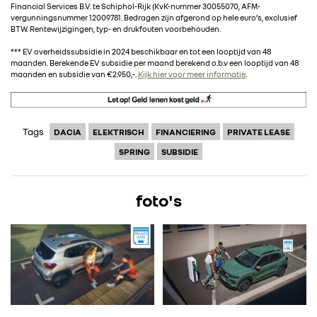
Financial Services B.V. te Schiphol-Rijk (KvK-nummer 30055070, AFM-
vergunningsnummer 12009781. Bedragen zijn afgerond op hele euro’s, exclusief
BTW. Rentewijzigingen, typ- en drukfouten voorbehouden.
*** EV overheidssubsidie in 2024 beschikbaar en tot een looptijd van 48
maanden. Berekende EV subsidie per maand berekend o.b.v een looptijd van 48
maanden en subsidie van €2.950,-.
Kijk hier voor meer informatie
.
Tags
DACIA
ELEKTRISCH
FINANCIERING
PRIVATE LEASE
SPRING
SUBSIDIE
foto's