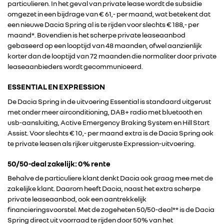
particulieren. In het geval van private lease wordt de subsidie
omgezet in een bijdrage van € 61,- per maand, wat betekent dat
een nieuwe Dacia Spring al is te rijden voor slechts € 188,- per
maand*. Bovendien is het scherpe private leaseaanbod
gebaseerd op een looptijd van 48 maanden, ofwel aanzienlijk
korter dan de looptijd van 72 maanden die normaliter door private
leaseaanbieders wordt gecommuniceerd.
ESSENTIAL EN EXPRESSION
De Dacia Spring in de uitvoering Essential is standaard uitgerust
met onder meer airconditioning, DAB+ radio met bluetooth en
usb-aansluiting, Active Emergency Braking System en Hill Start
Assist . Voor slechts € 10,- per maand extra is de Dacia Spring ook
te private leasen als rijker uitgeruste Expression-uitvoering.
50/50-deal zakelijk: 0% rente
Behalve de particuliere klant denkt Dacia ook graag mee met de
zakelijke klant. Daarom heeft Dacia, naast het extra scherpe
private leaseaanbod, ook een aantrekkelijk
financieringsvoorstel. Met de zogeheten 50/50-deal** is de Dacia
Spring direct uit voorraad te rijden door 50% van het