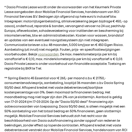
RENAULT
* Dacia Private Lease wordt onder de voorwaarden van het Keurmerk Private
Lease aangeboden door Mobilize Financial Services, handelsnaam van RCI
Financial Services B.V. Bedragen zijn afgerond op hele euro’s inclusief btw.
DACIA
Inbegrepen: motorrijtuigenbelasting, allriskverzekering (eigen bijdrage € 450,- op
casco), onderhoud, reparatie & banden, vervangend vervoer na 24 uur, pechhulp
Europa, afleverkosten, schadeverzekering voor inzittenden en bescherming bij
ALPINE
inkomstenverlies, btw en administratiekosten. Kosten voor wassen, brandstof
en updates van een eventueel navigatiesysteem zijn niet inbegrepen.
Communicatie tarieven o.b.v. 48 maanden, 5.000 km/jaar en € 450 Eigen Risico.
Aanbetaling (uit inruil) niet mogelijk. Fouten, prijs- en specificatiewijzigingen
ALLIANCE
voorbehouden. Bekijk
voorwaarden
. De max. meerkilometerprijs per km bij
vanaftarief is € 0,10, max. minderkilometerprijs per km bij vanaftarief is € 0,03.
Dacia Private Lease is onder voorbehoud van financiële acceptatie. Toetsing en
registratie bij BKR te Tiel.
FOTO’S & VIDEO’S
** Spring Electric 45 Essential voor € 265,- per maand o.b.v. € 21750,-
consumentenadviesprijs, aanbetaling, looptijd 36 maanden o.b.v Dacia Spring
IN DE MEDIA
50/50 deal. Aflopend krediet met vaste debetrentevoet/Jaarlijkse
kostenpercentage van 0%. Geen maximaal te financieren bedrag. Het
maandbedrag mag niet lager zijn dan 2% van je slottermijn. Aanbod is geldig
van 17-01-2024 t/m 17-03-2024. Op de “Dacia 50/50 deal” financiering zijn
CONTACT
actievoorwaarden van toepassing. Dacia 50/50 deal, is alleen mogelijk met een
50% aanbetaling van het totaal bedrag en 50% financieren, geen slottermijn
mogelijk. Mobilize Financial Services behoudt zich het recht voor de
beschikbaarheid van Dacia autofinanciering zonder opgaaf van redenen te
beëindigen, zonder effect op lopende contracten. Aflopend krediet met vaste
debetrentevoet verstrekt door Mobilize Financial Services, handelsnaam van RCI