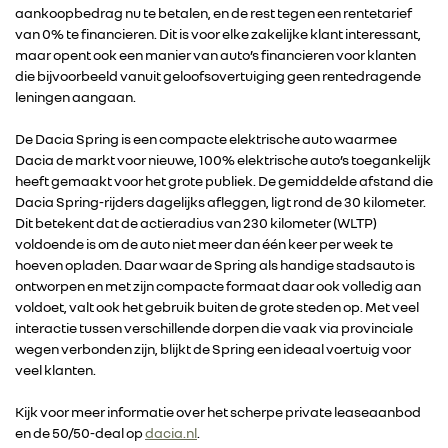
aankoopbedrag nu te betalen, en de rest tegen een rentetarief
van 0% te financieren. Dit is voor elke zakelijke klant interessant,
maar opent ook een manier van auto’s financieren voor klanten
die bijvoorbeeld vanuit geloofsovertuiging geen rentedragende
leningen aangaan.
De Dacia Spring is een compacte elektrische auto waarmee
Dacia de markt voor nieuwe, 100% elektrische auto’s toegankelijk
heeft gemaakt voor het grote publiek. De gemiddelde afstand die
Dacia Spring-rijders dagelijks afleggen, ligt rond de 30 kilometer.
Dit betekent dat de actieradius van 230 kilometer (WLTP)
voldoende is om de auto niet meer dan één keer per week te
hoeven opladen. Daar waar de Spring als handige stadsauto is
ontworpen en met zijn compacte formaat daar ook volledig aan
voldoet, valt ook het gebruik buiten de grote steden op. Met veel
interactie tussen verschillende dorpen die vaak via provinciale
wegen verbonden zijn, blijkt de Spring een ideaal voertuig voor
veel klanten.
RENAULT GROUP
Kijk voor meer informatie over het scherpe private leaseaanbod
en de 50/50-deal op
dacia.nl
.