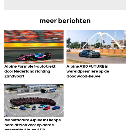
meer berichten
Alpine Formule 1-auto trekt
Alpine A110 FUTURE in
door Nederland richting
wereldpremière op de
Zandvoort
Goodwood-heuvel
Manufacture Alpine in Dieppe
bereidt zich voor op derde
generatie Alpine A110