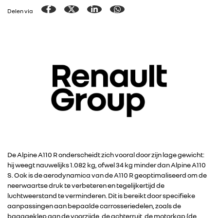
Delen via
De Alpine A110 R onderscheidt zich vooral door zijn lage gewicht:
hij weegt nauwelijks 1.082 kg, ofwel 34 kg minder dan Alpine A110
S. Ook is de aerodynamica van de A110 R geoptimaliseerd om de
neerwaartse druk te verbeteren en tegelijkertijd de
luchtweerstand te verminderen. Dit is bereikt door specifieke
aanpassingen aan bepaalde carrosseriedelen, zoals de
bagageklep aan de voorzijde, de achterruit, de motorkap (de