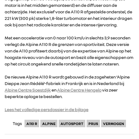
motor is in het midden gemonteerd) en de diffuser aan de
achterzijde. Het exclusief voor de A110 R afgestelde onderstel, de
221 kW (300 pk) sterke 1,8-liter turbomotor en het interieur dragen
ook bij aan het radicale karakter en de intense rijervaring.
RENAULT GROUP
Met een acceleratie van 0 naar 100 km/u in slechts 3,9 seconden
verlegt de Alpine A110 R de grenzen van sportiviteit. Deze versie
van de A110 profiteert daarbij van de expertise van Alpine op het
RENAULT
hoogste niveau van de autosport en bezit alle eigenschappen om
op het circuit ongekend snelle rondetijden te laten noteren.
DACIA
De nieuwe Alpine A110 R wordt gebouwd in de zogeheten ‘Alpine
Dieppe Jean Rédélé’-fabriek in Frankrijk en is in Nederland bij
Alpine Centre Soestdijk
en
Alpine Centre Hengelo
via zeer
ALPINE
beperkte oplage te bestellen.
ALLIANCE
Lees het volledige persdossier in de bijlage
Tags
A110 R
ALPINE
AUTOSPORT
PRIJS
VERMOGEN
FOTO’S & VIDEO’S