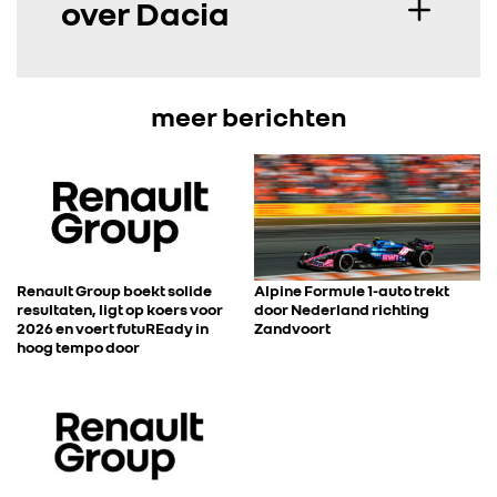
over Dacia
meer berichten
Renault Group boekt solide
Alpine Formule 1-auto trekt
resultaten, ligt op koers voor
door Nederland richting
2026 en voert futuREady in
Zandvoort
hoog tempo door