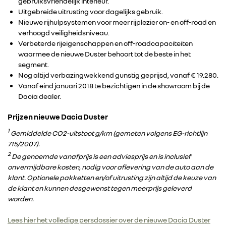
gebruiksvriendelijk interieur.
Uitgebreide uitrusting voor dagelijks gebruik.
Nieuwe rijhulpsystemen voor meer rijplezier on- en off-road en
verhoogd veiligheidsniveau.
Verbeterde rijeigenschappen en off-roadcapaciteiten
waarmee de nieuwe Duster behoort tot de beste in het
segment.
RENAULT GROUP
Nog altijd verbazingwekkend gunstig geprijsd, vanaf € 19.280.
Vanaf eind januari 2018 te bezichtigen in de showroom bij de
Dacia dealer.
RENAULT
Prijzen nieuwe Dacia Duster
1
DACIA
Gemiddelde CO2-uitstoot g/km (gemeten volgens EG-richtlijn
715/2007).
2
De genoemde vanafprijs is een adviesprijs en is inclusief
ALPINE
onvermijdbare kosten, nodig voor aflevering van de auto aan de
klant. Optionele pakketten en/of uitrusting zijn altijd de keuze van
de klant en kunnen desgewenst tegen meerprijs geleverd
ALLIANCE
worden.
Lees hier het volledige persdossier over de nieuwe Dacia Duster
FOTO’S & VIDEO’S