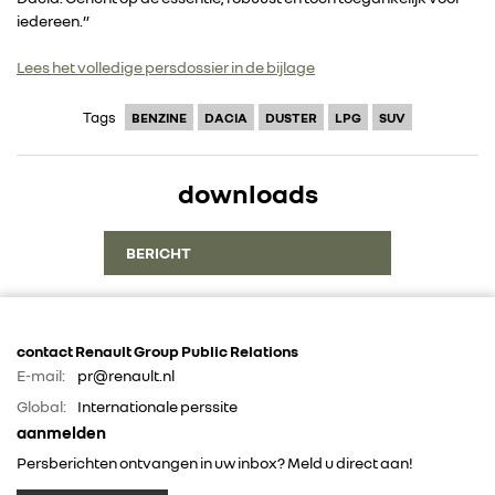
iedereen.”
FOTO’S & VIDEO’S
Lees het volledige persdossier in de bijlage
IN DE MEDIA
Tags
BENZINE
DACIA
DUSTER
LPG
SUV
CONTACT
downloads
BERICHT
contact Renault Group Public Relations
E-mail:
pr@renault.nl
Global:
Internationale perssite
aanmelden
Persberichten ontvangen in uw inbox? Meld u direct aan!