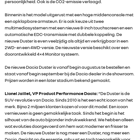
persoonlijkheid. Ook is de CO2-emissie verlaagd.
Binnenin is het model uitgerust met een hoge middenconsole met
een opklapbare armsteun. Er is ook keuze uit twee
multimediasystemen met een nieuwe 8-inch touchscreen en een
automatische EDC-transmissie met dubbele koppeling. De
nieuwe Duster is even veelzijdig als altijd en verkrijgbaar in een
2WD- en een 4WD-versie. De nieuwste versie beschikt over een
doorontwikkeld 4×4 Monitor systeem.
RENAULT GROUP
De nieuwe Dacia Duster is vanaf begin augustus te bestellen en
staat vanaf begin september bij de Dacia dealer in de showroom.
Prijzen worden in een later stadium bekend gemaakt.
RENAULT
Lionel Jaillet, VP Product Performance Dacia:
“De Duster is de
SUV-revolutie van Dacia. Sinds 2010 is het een echt icoon van het
DACIA
merk. Bijna 2 miljoen klanten kozen al voor dit model. Een icoon
vernieuwen is geen gemakkelijke taak. Sinds het begin is het
ALPINE
silhouet van de auto bijzonder indrukwekkend. We hebben alleen
wat evoluties doorgevoerd om hem wat moderner en frisser te
maken. De nieuwe Duster is nog meer een Duster, nog meer een
ALLIANCE
Dacia. Gericht op de essentie, robuust en toch toegankelijk voor