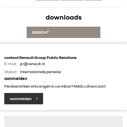
ALLIANCE
downloads
FOTO’S & VIDEO’S
BERICHT
IN DE MEDIA
CONTACT
contact Renault Group Public Relations
E-mail:
pr@renault.nl
Global:
Internationale perssite
aanmelden
Persberichten ontvangen in uw inbox? Meld u direct aan!
aanmelden