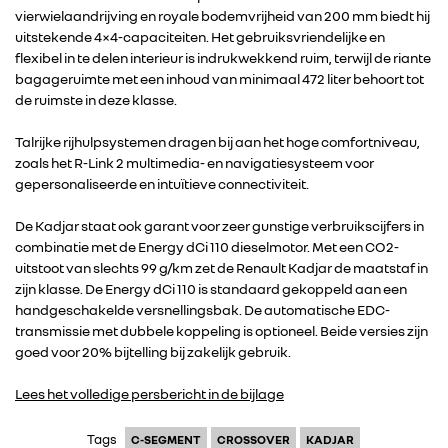
vierwielaandrijving en royale bodemvrijheid van 200 mm biedt hij
uitstekende 4×4-capaciteiten. Het gebruiksvriendelijke en
flexibel in te delen interieur is indrukwekkend ruim, terwijl de riante
bagageruimte met een inhoud van minimaal 472 liter behoort tot
de ruimste in deze klasse.
Talrijke rijhulpsystemen dragen bij aan het hoge comfortniveau,
zoals het R-Link 2 multimedia- en navigatiesysteem voor
gepersonaliseerde en intuïtieve connectiviteit.
RENAULT GROUP
De Kadjar staat ook garant voor zeer gunstige verbruikscijfers in
combinatie met de Energy dCi 110 dieselmotor. Met een CO2-
uitstoot van slechts 99 g/km zet de Renault Kadjar de maatstaf in
RENAULT
zijn klasse. De Energy dCi 110 is standaard gekoppeld aan een
handgeschakelde versnellingsbak. De automatische EDC-
transmissie met dubbele koppeling is optioneel. Beide versies zijn
DACIA
goed voor 20% bijtelling bij zakelijk gebruik.
Lees het volledige persbericht in de bijlage
ALPINE
Tags
C-SEGMENT
CROSSOVER
KADJAR