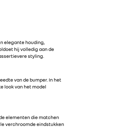
jn elegante houding,
ldoet hij volledig aan de
ssertievere styling.
eedte van de bumper. In het
ke look van het model
omde elementen die matchen
bbele verchroomde eindstukken