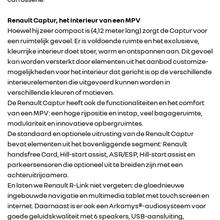
Renault Captur, het interieur van een MPV
Hoewel hij zeer compact is (4,12 meter lang) zorgt de Captur voor
een ruimtelijk gevoel. Er is voldoende ruimte en het exclusieve,
kleurrijke interieur doet stoer, warm en ontspannen aan. Dit gevoel
kan worden versterkt door elementen uit het aanbod customize-
mogelijkheden voor het interieur dat gericht is op de verschillende
interieurelementen die uitgevoerd kunnen worden in
verschillende kleuren of motieven.
De Renault Captur heeft ook de functionaliteiten en het comfort
van een MPV: een hoge rijpositie en instap, veel bagageruimte,
modulariteit en innovatieve opbergruimtes.
De standaard en optionele uitrusting van de Renault Captur
RENAULT GROUP
bevat elementen uit het bovenliggende segment: Renault
handsfree Card, Hill-start assist, ASR/ESP, Hill-start assist en
parkeersensoren die optioneel uit te breiden zijn met een
RENAULT
achteruitrijcamera.
En laten we Renault R-Link niet vergeten: de gloednieuwe
ingebouwde navigatie en multimedia tablet met touch screen en
DACIA
internet. Daarnaast is er ook een Arkamys®-audiosysteem voor
goede geluidskwaliteit met 6 speakers, USB-aansluiting,