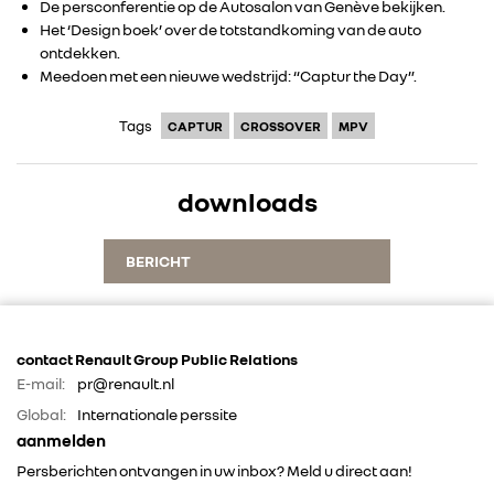
De persconferentie op de Autosalon van Genève bekijken.
Het ‘Design boek’ over de totstandkoming van de auto
ontdekken.
Meedoen met een nieuwe wedstrijd: “Captur the Day”.
Tags
CAPTUR
CROSSOVER
MPV
downloads
BERICHT
contact Renault Group Public Relations
E-mail:
pr@renault.nl
Global:
Internationale perssite
aanmelden
Persberichten ontvangen in uw inbox? Meld u direct aan!