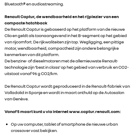
ALPINE
Bluetooth® en audiostreaming.
Renault Captur, de wendbaarheid en het rijplezier van een
ALLIANCE
compacte hatchback
De Renault Captur is gebaseerd op het platform van de nieuwe
Clio en geldt als toonaangevend in het B-segment op het gebied
FOTO’S & VIDEO’S
van rijcomfort. De rijkwaliteiten zijn top. Wegligging, een pittige
motor, wendbaarheid, compactheid zijn andere belangrijke
kenmerken van dit platform.
IN DE MEDIA
De benzine- of dieselmotoren met de allernieuwste Renault-
technologie zijn ‘best in class’ op het gebied van verbruik en CO2-
CONTACT
uitstoot vanaf 96 g CO2/km.
De Renault Captur wordt geproduceerd in de Renault-fabriek van
Valladolid in Spanje en wordt in maart onthuld op de Autosalon
van Genève.
Vanaf 5 maart kunt u via internet www.captur.renault.com:
Op uw computer, tablet of smartphone de nieuwe urban
crossover vast bekijken.