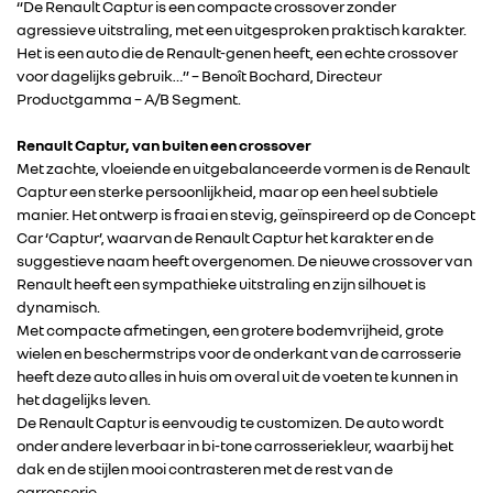
“De Renault Captur is een compacte crossover zonder
agressieve uitstraling, met een uitgesproken praktisch karakter.
Het is een auto die de Renault-genen heeft, een echte crossover
voor dagelijks gebruik…” – Benoît Bochard, Directeur
Productgamma – A/B Segment.
Renault Captur, van buiten een crossover
Met zachte, vloeiende en uitgebalanceerde vormen is de Renault
Captur een sterke persoonlijkheid, maar op een heel subtiele
manier. Het ontwerp is fraai en stevig, geïnspireerd op de Concept
Car ‘Captur’, waarvan de Renault Captur het karakter en de
suggestieve naam heeft overgenomen. De nieuwe crossover van
Renault heeft een sympathieke uitstraling en zijn silhouet is
dynamisch.
Met compacte afmetingen, een grotere bodemvrijheid, grote
wielen en beschermstrips voor de onderkant van de carrosserie
heeft deze auto alles in huis om overal uit de voeten te kunnen in
het dagelijks leven.
De Renault Captur is eenvoudig te customizen. De auto wordt
onder andere leverbaar in bi-tone carrosseriekleur, waarbij het
dak en de stijlen mooi contrasteren met de rest van de
carrosserie.