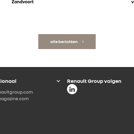
Zandvoort
v
alle berichten
tionaal
Renault Group volgen
naultgroup.com
magazine.com