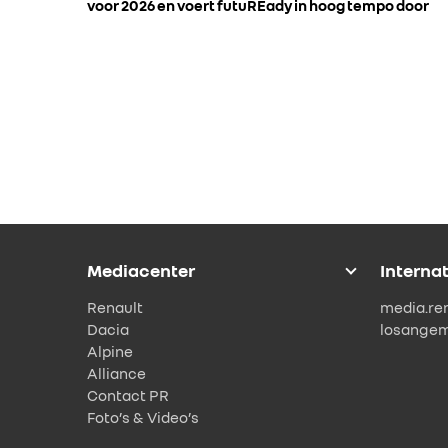
voor 2026 en voert futuREady in hoog tempo door
Mediacenter
Interna
Renault
media.re
Dacia
losange
Alpine
Alliance
Contact PR
Foto’s & Video’s