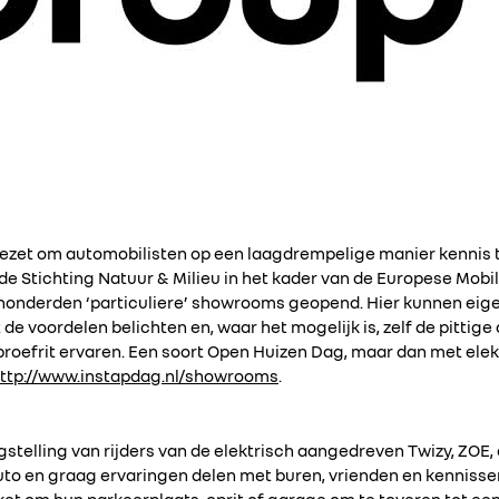
gezet om automobilisten op een laagdrempelige manier kennis 
an de Stichting Natuur & Milieu in het kader van de Europese Mobi
 honderden ‘particuliere’ showrooms geopend. Hier kunnen eig
de voordelen belichten en, waar het mogelijk is, zelf de pittige 
proefrit ervaren. Een soort Open Huizen Dag, maar dan met elek
ttp://www.instapdag.nl/showrooms
.
telling van rijders van de elektrisch aangedreven Twizy, ZOE, e
auto en graag ervaringen delen met buren, vrienden en kennisse
kket om hun parkeerplaats, oprit of garage om te toveren tot e