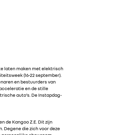
te laten maken met elektrisch
liteitsweek (16-22 september).
enaren en bestuurders van
acceleratie en de stille
trische auto’s. De Instapdag-
n de Kangoo Z.E. Dit zijn
n. Degene die zich voor deze
en persoonlijke showroom.