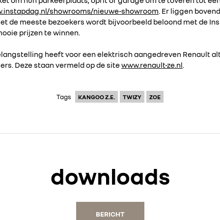
w.instapdag.nl/showrooms/nieuwe-showroom
. Er liggen bovend
t de meeste bezoekers wordt bijvoorbeeld beloond met de Inst
mooie prijzen te winnen.
angstelling heeft voor een elektrisch aangedreven Renault alti
alers. Deze staan vermeld op de site
www.renault-ze.nl
.
Tags
KANGOO Z.E.
TWIZY
ZOE
downloads
BERICHT