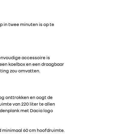
 in twee minuten is op te
eenvoudige accessoire is
s een koelbox en een draagbaar
sting zou omvatten.
og onttrokken en oogt de
imte van 220 liter te allen
hoedenplank met Dacia logo
d minimaal 60 cm hoofdruimte.