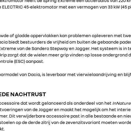
ektromotor heeft de Spring Extreme een actieradius van 220 
 ELECTRIC 45-elektromotor met een vermogen van 33 kW (45 pk)
wde of gladde oppervlakken kan problemen opleveren met twe
ia biedt bestuurders de vrijheid om buiten de gebaande paden
Extreme van de Sandero Stepway en Jogger. Het systeem is in 
ip zorgt dat de wielen meer grip vinden op losse ondergrond d
ontrole (ESC) aanpast.
ormodel van Dacia, is leverbaar met vierwielaandrijving en bli
OEDE NACHTRUST
accessoire dat wordt gelanceerd als onderdeel van het
InNature
uitvoeringen van de Jogger en maakt het mogelijk om het interi
mer. Dit verwijderbare accessoire past in alle bestaande en n
toelen op de derde zitrij van de zevenzitsvariant moeten word
kt.