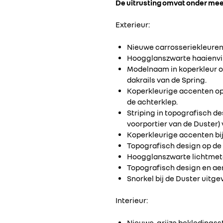
De uitrusting omvat onder mee
Exterieur:
Nieuwe carrosseriekleuren:
Hoogglanszwarte haaienvin
Modelnaam in koperkleur o
dakrails van de Spring.
Koperkleurige accenten op
de achterklep.
Striping in topografisch d
voorportier van de Duster)
Koperkleurige accenten bij
Topografisch design op de 
Hoogglanszwarte lichtmetal
Topografisch design en aer
Snorkel bij de Duster uitge
Interieur:
Nieuwe, grijze bekledingss