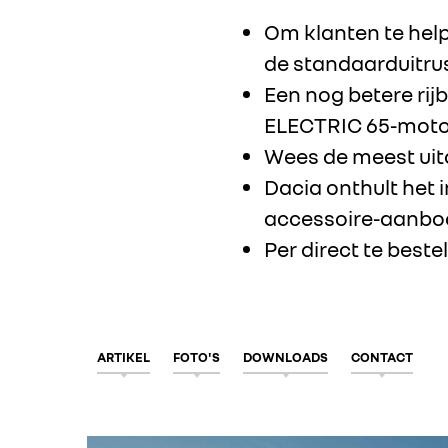
Om klanten te hel
de standaarduitru
Een nog betere rij
ELECTRIC 65-moto
Wees de meest ui
Dacia onthult het 
accessoire-aanbo
Per direct te beste
ARTIKEL
FOTO'S
DOWNLOADS
CONTACT