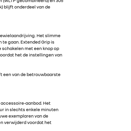
km (WLTP gecombineerd) en 305
 blijft onderdeel van de
ewielaandrijving. Het slimme
 te gaan. Extended Grip is
te schakelen met een knop op
oordat het de instellingen van
jft een van de betrouwbaarste
accessoire-aanbod. Het
eur in slechts enkele minuten
ieuwe exemplaren van de
en verwijderd voordat het