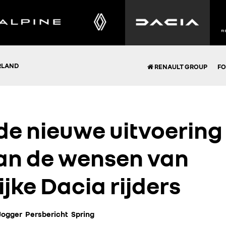
RLAND
RENAULT GROUP
FO
de nieuwe uitvoering
an de wensen van
jke Dacia rijders
Jogger
Persbericht
Spring