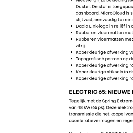
Duster. De stof is toegepa
dashboard. MicroCloud is sp
slijtvast, eenvoudig te rei
Dacia Link-logo in reliëf in
Rubberen vloermatten met 
Rubberen vloermatten met t
zitrij.
Koperkleurige afwerking va
Topografisch patroon op de
Koperkleurige afwerking ro
Koperkleurige stiksels in 
Koperkleurige afwerking ro
ELECTRIC 65:
NIEUWE 
Tegelijk met de Spring Extre
van 48 kW (65 pk). Deze elekt
transmissie die het koppel va
acceleratievermogen en regene