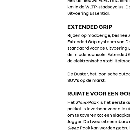
Met de nieuwe ELECTRIC 65-el
km in de WLTP-stadscyclus. De
uitvoering Essential.
EXTENDED GRIP
Rijden op modderige, besneeu
Extended Grip-systeem van Dac
standaard voor de uitvoering 
de middenconsole. Extended Gr
de elektronische stabiliteitsc
De Duster, het iconische outdo
SUV’s op de markt.
RUIMTE VOOR EEN G
Het
Sleep
Pack is het eerste 
pakket is leverbaar voor alle 
om te toveren tot een slaapka
Jogger. De twee uitneembare s
Sleep
Pack kan worden gebrui