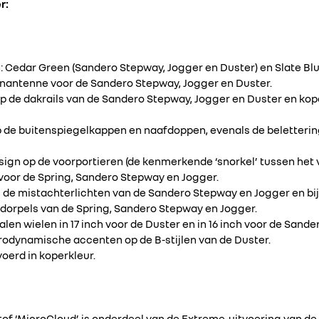
r:
 Cedar Green (Sandero Stepway, Jogger en Duster) en Slate Blue
antenne voor de Sandero Stepway, Jogger en Duster.
p de dakrails van de Sandero Stepway, Jogger en Duster en kop
 de buitenspiegelkappen en naafdoppen, evenals de beletteri
esign op de voorportieren (de kenmerkende ‘snorkel’ tussen het
 voor de Spring, Sandero Stepway en Jogger.
 de mistachterlichten van de Sandero Stepway en Jogger en bi
dorpels van de Spring, Sandero Stepway en Jogger.
en wielen in 17 inch voor de Duster en in 16 inch voor de Sand
odynamische accenten op de B-stijlen van de Duster.
voerd in koperkleur.
tof ‘MicroCloud’ is onderdeel van de Extreme-uitvoering van d