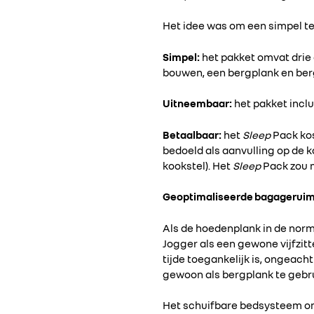
Het idee was om een simpel te
Simpel:
het pakket omvat drie
bouwen, een bergplank en ber
Uitneembaar:
het pakket incl
Betaalbaar:
het
Sleep
Pack kos
bedoeld als aanvulling op de 
kookstel). Het
Sleep
Pack zou m
Geoptimaliseerde bagageruimt
Als de hoedenplank in de norma
Jogger als een gewone vijfzitt
tijde toegankelijk is, ongeach
gewoon als bergplank te gebr
Het schuifbare bedsysteem om