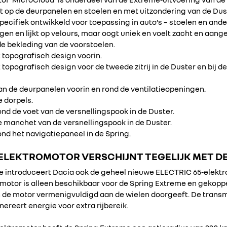
st op de deurpanelen en stoelen en met uitzondering van de Dus
ecifiek ontwikkeld voor toepassing in auto’s – stoelen en ander
nigen en lijkt op velours, maar oogt uniek en voelt zacht en aan
 de bekleding van de voorstoelen.
topografisch design voorin.
opografisch design voor de tweede zitrij in de Duster en bij d
n de deurpanelen voorin en rond de ventilatieopeningen.
 dorpels.
nd de voet van de versnellingspook in de Duster.
de manchet van de versnellingspook in de Duster.
nd het navigatiepaneel in de Spring.
ELEKTROMOTOR VERSCHIJNT TEGELIJK MET D
me introduceert Dacia ook de geheel nieuwe ELECTRIC 65-elek
romotor is alleen beschikbaar voor de Spring Extreme en gekopp
n de motor vermenigvuldigd aan de wielen doorgeeft. De transm
reert energie voor extra rijbereik.