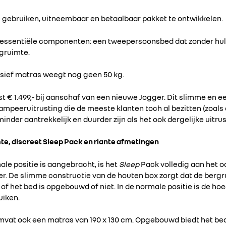
 gebruiken, uitneembaar en betaalbaar pakket te ontwikkelen.
 essentiële componenten: een tweepersoonsbed dat zonder hulp
gruimte.
usief matras weegt nog geen 50 kg.
t € 1.499,- bij aanschaf van een nieuwe Jogger. Dit slimme en 
kampeeruitrusting die de meeste klanten toch al bezitten (zoal
inder aantrekkelijk en duurder zijn als het ook dergelijke uitru
e, discreet Sleep Pack en riante afmetingen
le positie is aangebracht, is het
Sleep
Pack volledig aan het o
er. De slimme constructie van de houten box zorgt dat de bergru
t of het bed is opgebouwd of niet. In de normale positie is de 
uiken.
vat ook een matras van 190 x 130 cm. Opgebouwd biedt het be