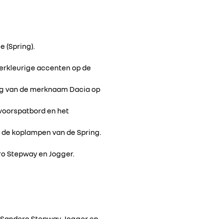
 (Spring).
erkleurige accenten op de
ng van de merknaam Dacia op
 voorspatbord en het
j de koplampen van de Spring.
ero Stepway en Jogger.
e Sandero Stepway, Jogger en