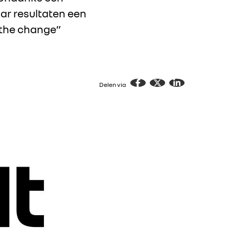
ar resultaten een
e the change”
Delen via