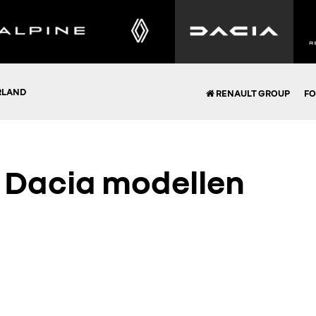
RLAND
RENAULT GROUP
FO
n Dacia modellen