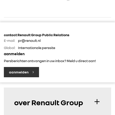
contact Renault Group Public Relations
E-mail:
pr@renault.nl
Global:
Internationale perssite
RENAULT GROUP
aanmelden
Persberichten ontvangen in uw inbox? Meld u direct aan!
RENAULT
aanmelden
DACIA
ALPINE
over Renault Group
ALLIANCE