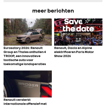
meer berichten
FOTO’S & VIDEO’S
IN DE MEDIA
CONTACT
Eurosatory 2026: Renault
Renault, Dacia en Alpine
Group en Thales onthullen 4
elektrificeren Paris Motor
TROOP, een innovatieve
Show 2026
tactische auto voor
toekomstige landoperaties
Renault versterkt
internationale offensief met