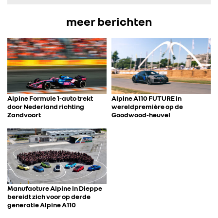
IN DE MEDIA
meer berichten
CONTACT
Alpine Formule 1-auto trekt
Alpine A110 FUTURE in
door Nederland richting
wereldpremière op de
Zandvoort
Goodwood-heuvel
Manufacture Alpine in Dieppe
bereidt zich voor op derde
generatie Alpine A110