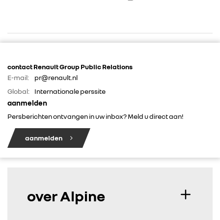
RENAULT GROUP
contact Renault Group Public Relations
E-mail:
pr@renault.nl
RENAULT
Global:
Internationale perssite
aanmelden
DACIA
Persberichten ontvangen in uw inbox? Meld u direct aan!
aanmelden
ALPINE
ALLIANCE
over Alpine
FOTO’S & VIDEO’S