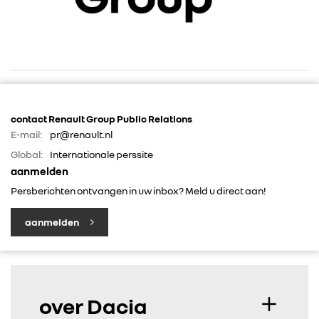
RENAULT GROUP
contact Renault Group Public Relations
E-mail:
pr@renault.nl
RENAULT
Global:
Internationale perssite
aanmelden
DACIA
Persberichten ontvangen in uw inbox? Meld u direct aan!
ALPINE
aanmelden
ALLIANCE
over Dacia
FOTO’S & VIDEO’S