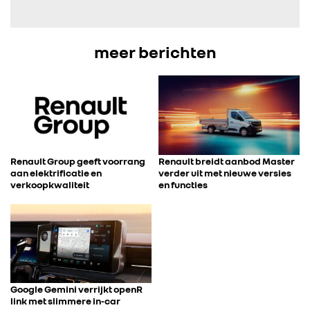
IN DE MEDIA
meer berichten
CONTACT
Renault Group geeft voorrang
Renault breidt aanbod Master
aan elektrificatie en
verder uit met nieuwe versies
verkoopkwaliteit
en functies
Google Gemini verrijkt openR
link met slimmere in-car