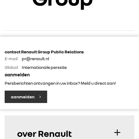
RENAULT GROUP
contact Renault Group Public Relations
E-mail:
pr@renault.nl
RENAULT
Global:
Internationale perssite
aanmelden
DACIA
Persberichten ontvangen in uw inbox? Meld u direct aan!
aanmelden
ALPINE
ALLIANCE
over Renault
FOTO’S & VIDEO’S