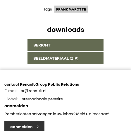
Tags
FRANK MAROTTE
downloads
BERICHT
BEELDMATERIAAL (ZIP)
contact Renault Group Public Relations
E-mail:
pr@renault.nl
Global:
Internationale perssite
aanmelden
Persberichten ontvangen in uw inbox? Meld u direct aan!
aanmelden