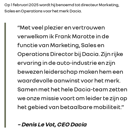
Op 1 februari 2025 wordt hij benoemd tot directeur Marketing,
RENAULT
Sales en Operations voor het merk Dacia.
DACIA
“Met veel plezier en vertrouwen
verwelkom ik Frank Marotte in de
ALPINE
functie van Marketing, Sales en
Operations Director bij Dacia. Zijn rijke
ALLIANCE
ervaring in de auto-industrie en zijn
bewezen leiderschap maken hem een ​​
FOTO’S & VIDEO’S
waardevolle aanwinst voor het merk.
Samen met het hele Dacia-team zetten
IN DE MEDIA
we onze missie voort om leider te zijn op
het gebied van betaalbare mobiliteit.”
CONTACT
– Denis Le Vot, CEO Dacia