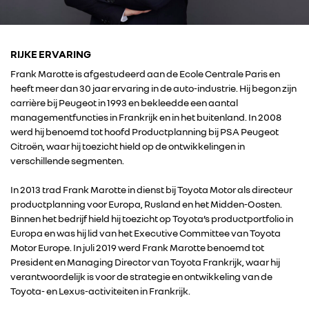
RIJKE ERVARING
Frank Marotte is afgestudeerd aan de Ecole Centrale Paris en
heeft meer dan 30 jaar ervaring in de auto-industrie. Hij begon zijn
carrière bij Peugeot in 1993 en bekleedde een aantal
managementfuncties in Frankrijk en in het buitenland. In 2008
werd hij benoemd tot hoofd Productplanning bij PSA Peugeot
Citroën, waar hij toezicht hield op de ontwikkelingen in
verschillende segmenten.
In 2013 trad Frank Marotte in dienst bij Toyota Motor als directeur
productplanning voor Europa, Rusland en het Midden-Oosten.
Binnen het bedrijf hield hij toezicht op Toyota’s productportfolio in
Europa en was hij lid van het Executive Committee van Toyota
Motor Europe. In juli 2019 werd Frank Marotte benoemd tot
President en Managing Director van Toyota Frankrijk, waar hij
verantwoordelijk is voor de strategie en ontwikkeling van de
RENAULT GROUP
Toyota- en Lexus-activiteiten in Frankrijk.