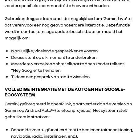
zonder specifieke commando’s te hoeven onthouden.
Gebruikers krijgen daarnaast de mogelijkheid om ‘Gemini Live’ te
activeren voor een nog geavanceerdere interactie. Deze functie
wordt in een toekomstige update beschikbaar en maakt het
mogelijk om:
Natuurlijke, vloeiende gesprekken te voeren.
De assistent op elk moment te onderbreken.
Meerdere verzoeken achter elkaar te doen zonder telkens
“Hey Google” te herhalen.
Tijdens een gesprek van taal te wisselen.
VOLLEDIGE INTEGRATIE MET DE AUTO EN HET GOOGLE-
ECOSYSTEEM
Gemini, geïntegreerd in openR link, gaat verder dan de versie van
Gemini op Android Auto™ (telefoonprojectie). Het systeem stelt
gebruikers in staat om:
Bepaalde voertuigfuncties direct te bedienen (airconditioning,
navigatie, radio, instellingen, enz.).