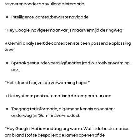
te voeren zonder aanvullende interactie.
ALPINE
Intelligente, contextbewuste navigatie
ALLIANCE
“Hey Google, navigeer naar Parijs maar vermijd de ringweg”
→ Gemini analyseert de context en stelt een passende oplossing
FOTO’S & VIDEO’S
voor.
Spraakgestuurde voertuigfuncties (radio, stoelverwarming,
IN DE MEDIA
enz.)
CONTACT
“Het is koud hier, zet de verwarming hoger”
→ Het systeem past automatisch de temperatuur aan.
Toegang tot informatie, algemene kennis en content
onderweg (in ‘Gemini Live’-modus):
“Hey Google. Het is vandaag erg warm. Wat is de beste manier
om brandstof te besparen: de ramen openen of de