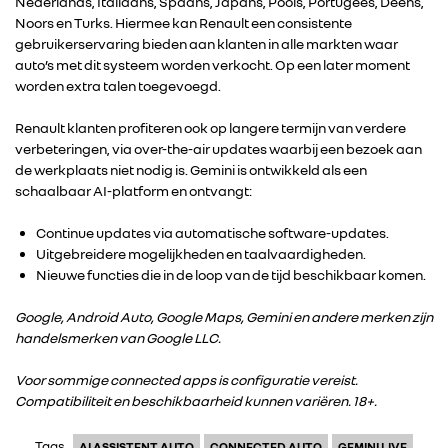
Nederlands, Italiaans, Spaans, Japans, Pools, Portugees, Deens,
Noors en Turks. Hiermee kan Renault een consistente
gebruikerservaring bieden aan klanten in alle markten waar
auto’s met dit systeem worden verkocht. Op een later moment
worden extra talen toegevoegd.
Renault klanten profiteren ook op langere termijn van verdere
verbeteringen, via over-the-air updates waarbij een bezoek aan
de werkplaats niet nodig is. Gemini is ontwikkeld als een
schaalbaar AI-platform en ontvangt:
Continue updates via automatische software-updates.
Uitgebreidere mogelijkheden en taalvaardigheden.
Nieuwe functies die in de loop van de tijd beschikbaar komen.
Google, Android Auto, Google Maps, Gemini en andere merken zijn
handelsmerken van Google LLC.
Voor sommige connected apps is configuratie vereist.
Compatibiliteit en beschikbaarheid kunnen variëren. 18+.
Tags
AI ASSISTENT AUTO
CONNECTED AUTO
GEMINI LIVE