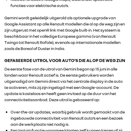
functies voor elektrische auto’s.
Gemini wordt geleidelijk uitgerold als optionele upgrade van
Google Assistant op alle Renault modellen die al op de weg zijn en
zijn uitgerust met openR link met Google built-in. Het systeem is
beschikbaar in het volledige Europese gamma (van Renault
Twingo tot Renault Rafale), evenals op internationale modellen
zoals de Boreal of Duster in India.
GEFASEERDE UITROL VOOR AUTO’S DIE AL OP DE WEG ZIJN
De eerste fase van de uitrol van Gemini begon op 15 juni in alle
landen waar Renault actief is. De eerste gebruikers worden
uitgenodigd om Gemini direct via het centrale display in de auto
te activeren, mits zij zijn ingelogd met een Google-account. De
update is kosteloos en heeft geen invloed op de duur van het
connectiviteitsaanbod. Deze uitrol is gebaseerd op:
Over-the-air updates, waarbij gebruik wordt gemaakt van de
ingebouwde connectiviteit van Renault auto’s en een bezoek
aan de werkplaats niet nodig is.
Een ‘opt-in’-functie waarmee klanten zelf kunnen kiezen of zij