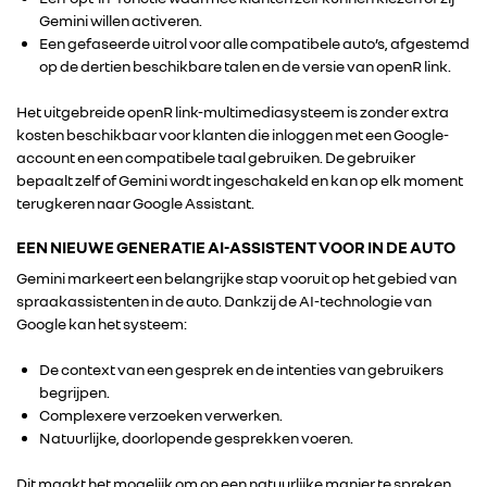
Gemini willen activeren.
Een gefaseerde uitrol voor alle compatibele auto’s, afgestemd
op de dertien beschikbare talen en de versie van openR link.
Het uitgebreide openR link-multimediasysteem is zonder extra
kosten beschikbaar voor klanten die inloggen met een Google-
account en een compatibele taal gebruiken. De gebruiker
bepaalt zelf of Gemini wordt ingeschakeld en kan op elk moment
terugkeren naar Google Assistant.
EEN NIEUWE GENERATIE AI-ASSISTENT VOOR IN DE AUTO
Gemini markeert een belangrijke stap vooruit op het gebied van
spraakassistenten in de auto. Dankzij de AI-technologie van
Google kan het systeem:
De context van een gesprek en de intenties van gebruikers
begrijpen.
Complexere verzoeken verwerken.
Natuurlijke, doorlopende gesprekken voeren.
Dit maakt het mogelijk om op een natuurlijke manier te spreken,