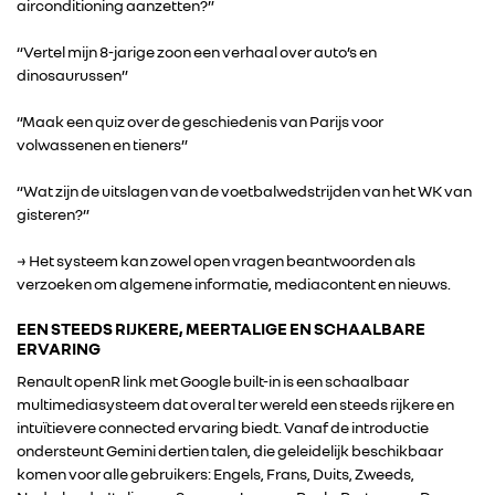
airconditioning aanzetten?”
“Vertel mijn 8-jarige zoon een verhaal over auto’s en
dinosaurussen”
“Maak een quiz over de geschiedenis van Parijs voor
volwassenen en tieners”
“Wat zijn de uitslagen van de voetbalwedstrijden van het WK van
gisteren?”
→ Het systeem kan zowel open vragen beantwoorden als
verzoeken om algemene informatie, mediacontent en nieuws.
EEN STEEDS RIJKERE, MEERTALIGE EN SCHAALBARE
ERVARING
Renault openR link met Google built-in is een schaalbaar
multimediasysteem dat overal ter wereld een steeds rijkere en
intuïtievere connected ervaring biedt. Vanaf de introductie
ondersteunt Gemini dertien talen, die geleidelijk beschikbaar
komen voor alle gebruikers: Engels, Frans, Duits, Zweeds,