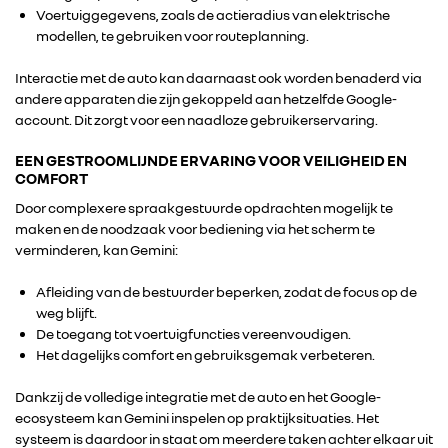
Voertuiggegevens, zoals de actieradius van elektrische
modellen, te gebruiken voor routeplanning.
Interactie met de auto kan daarnaast ook worden benaderd via
andere apparaten die zijn gekoppeld aan hetzelfde Google-
account. Dit zorgt voor een naadloze gebruikerservaring.
EEN GESTROOMLIJNDE ERVARING VOOR VEILIGHEID EN
COMFORT
Door complexere spraakgestuurde opdrachten mogelijk te
maken en de noodzaak voor bediening via het scherm te
verminderen, kan Gemini:
Afleiding van de bestuurder beperken, zodat de focus op de
RENAULT GROUP
weg blijft.
De toegang tot voertuigfuncties vereenvoudigen.
Het dagelijks comfort en gebruiksgemak verbeteren.
RENAULT
Dankzij de volledige integratie met de auto en het Google-
ecosysteem kan Gemini inspelen op praktijksituaties. Het
DACIA
systeem is daardoor in staat om meerdere taken achter elkaar uit