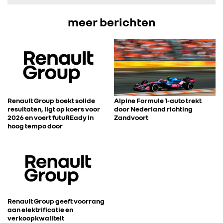
FOTO’S & VIDEO’S
meer berichten
IN DE MEDIA
CONTACT
Renault Group boekt solide
Alpine Formule 1-auto trekt
resultaten, ligt op koers voor
door Nederland richting
2026 en voert futuREady in
Zandvoort
hoog tempo door
Renault Group geeft voorrang
aan elektrificatie en
verkoopkwaliteit