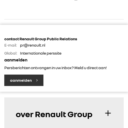
contact Renault Group Public Relations
E-mail:
pr@renault.nl
Global:
Internationale perssite
RENAULT GROUP
aanmelden
Persberichten ontvangen in uw inbox? Meld u direct aan!
RENAULT
aanmelden
DACIA
ALPINE
over Renault Group
ALLIANCE