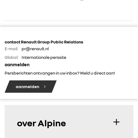
RENAULT GROUP
contact Renault Group Public Relations
E-mail:
pr@renault.nl
RENAULT
Global:
Internationale perssite
aanmelden
DACIA
Persberichten ontvangen in uw inbox? Meld u direct aan!
aanmelden
ALPINE
ALLIANCE
over Alpine
FOTO’S & VIDEO’S