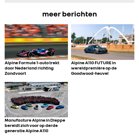
IN DE MEDIA
meer berichten
CONTACT
Alpine Formule 1-auto trekt
Alpine A110 FUTURE in
door Nederland richting
wereldpremière op de
Zandvoort
Goodwood-heuvel
Manufacture Alpine in Dieppe
bereidt zich voor op derde
generatie Alpine A110