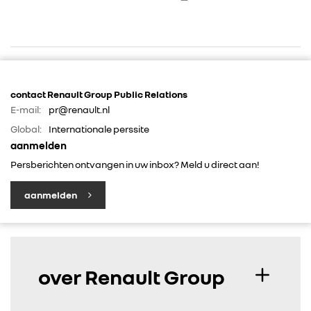
contact Renault Group Public Relations
E-mail:
pr@renault.nl
Global:
Internationale perssite
RENAULT GROUP
aanmelden
Persberichten ontvangen in uw inbox? Meld u direct aan!
RENAULT
aanmelden
DACIA
ALPINE
over Renault Group
ALLIANCE