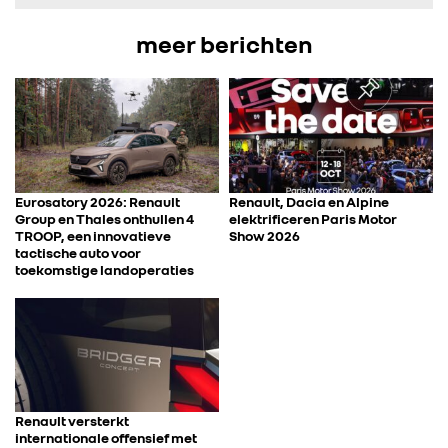
meer berichten
FOTO’S & VIDEO’S
IN DE MEDIA
CONTACT
Eurosatory 2026: Renault
Renault, Dacia en Alpine
Group en Thales onthullen 4
elektrificeren Paris Motor
TROOP, een innovatieve
Show 2026
tactische auto voor
toekomstige landoperaties
Renault versterkt
internationale offensief met