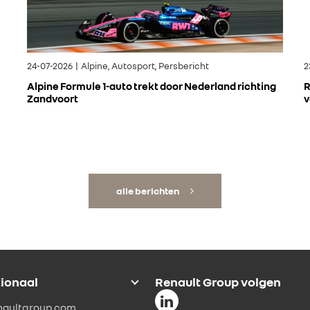
24-07-2026 | Alpine, Autosport, Persbericht
2
Alpine Formule 1-auto trekt door Nederland richting
R
Zandvoort
v
alle berichten
tionaal
Renault Group volgen
naultgroup.com