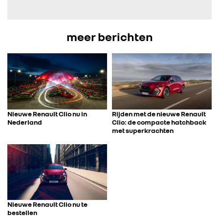
FOTO’S & VIDEO’S
meer berichten
IN DE MEDIA
CONTACT
Nieuwe Renault Clio nu in
Rijden met de nieuwe Renault
Nederland
Clio: de compacte hatchback
met superkrachten
Nieuwe Renault Clio nu te
bestellen