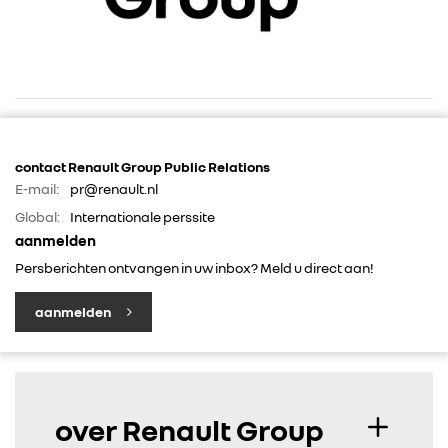
contact Renault Group Public Relations
E-mail:
pr@renault.nl
RENAULT GROUP
Global:
Internationale perssite
aanmelden
RENAULT
Persberichten ontvangen in uw inbox? Meld u direct aan!
DACIA
aanmelden
ALPINE
over Renault Group
ALLIANCE