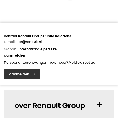
contact Renault Group Public Relations
E-mail:
pr@renault.nl
RENAULT GROUP
Global:
Internationale perssite
aanmelden
Persberichten ontvangen in uw inbox? Meld u direct aan!
RENAULT
aanmelden
DACIA
ALPINE
over Renault Group
ALLIANCE