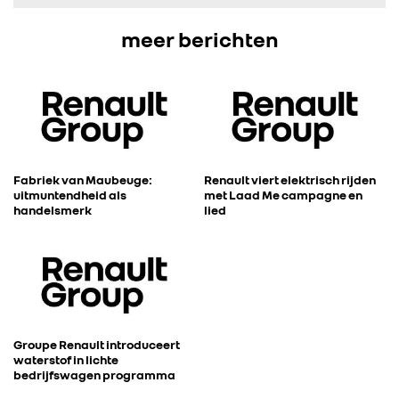
FOTO’S & VIDEO’S
meer berichten
IN DE MEDIA
CONTACT
Fabriek van Maubeuge:
Renault viert elektrisch rijden
uitmuntendheid als
met Laad Me campagne en
handelsmerk
lied
Groupe Renault introduceert
waterstof in lichte
bedrijfswagen programma