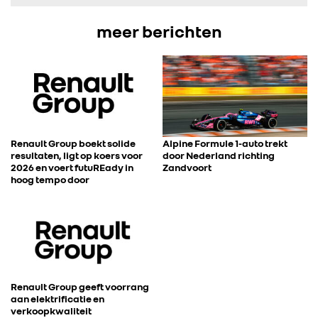
FOTO’S & VIDEO’S
meer berichten
IN DE MEDIA
CONTACT
Renault Group boekt solide
Alpine Formule 1-auto trekt
resultaten, ligt op koers voor
door Nederland richting
2026 en voert futuREady in
Zandvoort
hoog tempo door
Renault Group geeft voorrang
aan elektrificatie en
verkoopkwaliteit