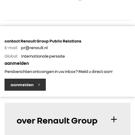
contact Renault Group Public Relations
E-mail:
pr@renault.nl
Global:
Internationale perssite
RENAULT GROUP
aanmelden
Persberichten ontvangen in uw inbox? Meld u direct aan!
RENAULT
aanmelden
DACIA
ALPINE
over Renault Group
ALLIANCE