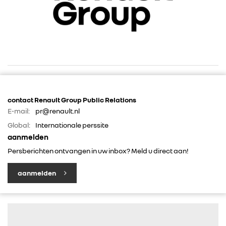
RENAULT GROUP
contact Renault Group Public Relations
E-mail:
pr@renault.nl
RENAULT
Global:
Internationale perssite
aanmelden
Persberichten ontvangen in uw inbox? Meld u direct aan!
DACIA
aanmelden
ALPINE
ALLIANCE