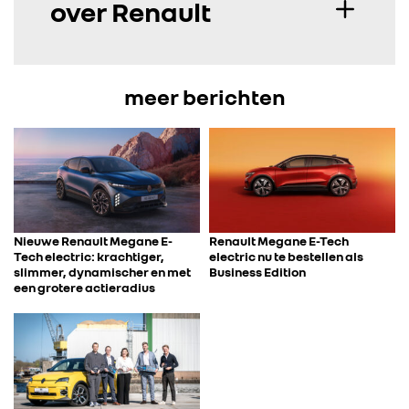
over Renault
FOTO’S & VIDEO’S
IN DE MEDIA
meer berichten
CONTACT
Nieuwe Renault Megane E-
Renault Megane E-Tech
Tech electric: krachtiger,
electric nu te bestellen als
slimmer, dynamischer en met
Business Edition
een grotere actieradius