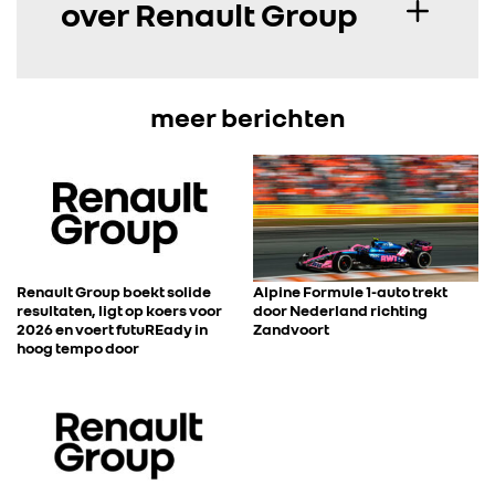
over Renault Group
ALLIANCE
FOTO’S & VIDEO’S
meer berichten
IN DE MEDIA
CONTACT
Renault Group boekt solide
Alpine Formule 1-auto trekt
resultaten, ligt op koers voor
door Nederland richting
2026 en voert futuREady in
Zandvoort
hoog tempo door