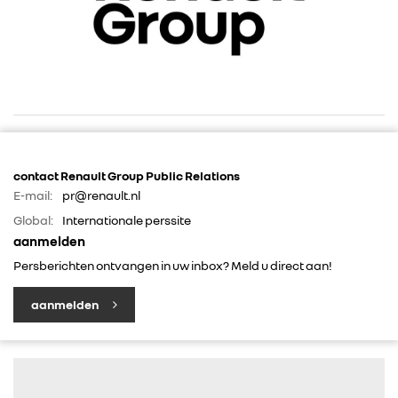
contact Renault Group Public Relations
E-mail:
pr@renault.nl
RENAULT GROUP
Global:
Internationale perssite
aanmelden
RENAULT
Persberichten ontvangen in uw inbox? Meld u direct aan!
DACIA
aanmelden
ALPINE