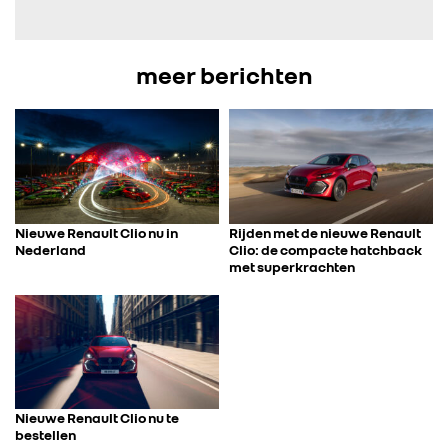
FOTO’S & VIDEO’S
meer berichten
IN DE MEDIA
CONTACT
Nieuwe Renault Clio nu in
Rijden met de nieuwe Renault
Nederland
Clio: de compacte hatchback
met superkrachten
Nieuwe Renault Clio nu te
bestellen