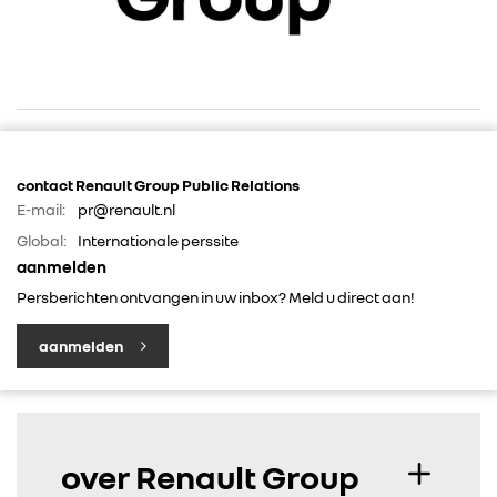
contact Renault Group Public Relations
E-mail:
pr@renault.nl
RENAULT GROUP
Global:
Internationale perssite
aanmelden
RENAULT
Persberichten ontvangen in uw inbox? Meld u direct aan!
DACIA
aanmelden
ALPINE
over Renault Group
ALLIANCE